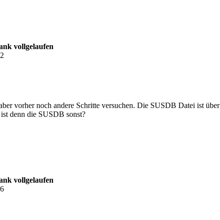
nk vollgelaufen
22
e aber vorher noch andere Schritte versuchen. Die SUSDB Datei ist üb
 ist denn die SUSDB sonst?
nk vollgelaufen
06