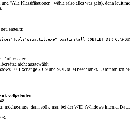
und "Alle Klassifikationen" wähle (also alles was geht), dann läuft 
t.
eu erstellt):
vices\Tools\wsusutil.exe" postinstall CONTENT_DIR=C:\WSUS
 läuft wieder.
eibersätze nicht ausgewählt.
ndows 10, Exchange 2019 und SQL (alle) beschränkt. Damit bin ich b
nk vollgelaufen
:48
 möchte/muss, dann sollte man bei der WID (Windows Internal Database
03: