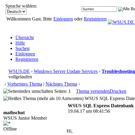
Sprache wählen:
Willkommen Gast. Bitte
Einloggen
oder
Registrieren
Übersicht
Hilfe
Suchen
Einloggen
Registrieren
WSUS.DE
›
Windows Server Update Services
›
Troubleshooting
vollgelaufen
‹
Vorheriges Thema
|
Nächstes Thema
›
Seiten: 1
Thema versenden
Drucken
WSUS SQL Express Datenb
WSUS SQL Express Datenbank v
19.04.17 um 08:41:56
mathschut
WSUS Junior Member
Offline
Hi,