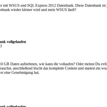
er mit WSUS und SQL Express 2012 Datenbank. Diese Datenbank ist jet
tenbank wieder kleiner wird und mein WSUS läuft?
nk vollgelaufen
33
 GB Daten aufnehmen, wie kann die vollaufen? Oder meinst Du evtl. 
rauchst, anschließend löscht das komplette Content und startest ein ws
 er eine Genehmigung hat.
nk vollgelaufen