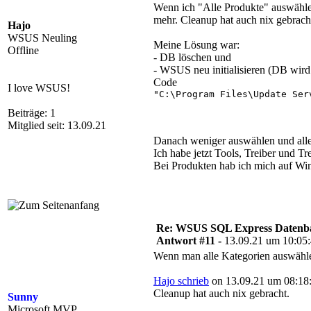
Wenn ich "Alle Produkte" auswähle 
mehr. Cleanup hat auch nix gebrach
Hajo
WSUS Neuling
Meine Lösung war:
Offline
- DB löschen und
- WSUS neu initialisieren (DB wird n
Code
I love WSUS!
"C:\Program Files\Update Ser
Beiträge: 1
Mitglied seit: 13.09.21
Danach weniger auswählen und alles
Ich habe jetzt Tools, Treiber und Tr
Bei Produkten hab ich mich auf Wi
Re: WSUS SQL Express Datenba
Antwort #11 -
13.09.21 um 10:05
Wenn man alle Kategorien auswählen
Hajo schrieb
on 13.09.21 um 08:18:
Cleanup hat auch nix gebracht.
Sunny
Microsoft MVP