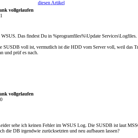
diesen Artikel
nk vollgelaufen
41
SUS. Das findest Du in %programfiles%\Update Services\Logfiles. So
ie SUSDB voll ist, vermutlich ist die HDD vom Server voll, weil das T
n und prüf es nach.
nk vollgelaufen
10
l. Leider sehe ich keinen Fehler im WSUS Log. Die SUSDB ist laut 
h die DB irgendwie zurücksetzten und neu aufbauen lassen?