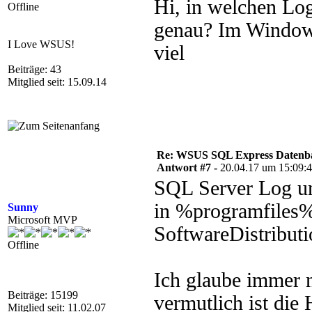
Hi, in welchen Lo
Offline
genau? Im Windows
I Love WSUS!
viel
Beiträge: 43
Mitglied seit: 15.09.14
Re: WSUS SQL Express Datenba
Antwort #7 -
20.04.17 um 15:09:
SQL Server Log u
in %programfiles%
Sunny
Microsoft MVP
SoftwareDistributi
Offline
Ich glaube immer n
Beiträge: 15199
vermutlich ist die
Mitglied seit: 11.02.07