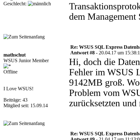
Geschlecht:
Transaktionsprotok
dem Management St
Re: WSUS SQL Express Datenba
Antwort #8 -
20.04.17 um 15:38:
mathschut
Hi, doch die Daten
WSUS Junior Member
Fehler im WSUS 
Offline
9142MB groß. Wo k
I Love WSUS!
Problem vom WSUS 
Beiträge: 43
zurücksetzten und 
Mitglied seit: 15.09.14
Re: WSUS SQL Express Datenba
Antwort #9 -
21.04.17 um 11:13: