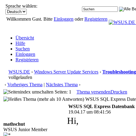
Sprache wählen:
Willkommen Gast. Bitte
Einloggen
oder
Registrieren
Übersicht
Hilfe
Suchen
Einloggen
Registrieren
WSUS.DE
›
Windows Server Update Services
›
Troubleshooting
vollgelaufen
‹
Vorheriges Thema
|
Nächstes Thema
›
Seiten: 1
Thema versenden
Drucken
WSUS SQL Express Datenb
WSUS SQL Express Datenbank v
19.04.17 um 08:41:56
Hi,
mathschut
WSUS Junior Member