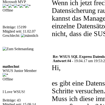
Wenn ich jetzt fre
Microsoft MVP
Datensicherung rau
Offline
kannst das Manage
einzelne Datensätz
Beiträge: 15199
Mitglied seit: 11.02.07
nicht, dass die SU
Geschlecht:
Re: WSUS SQL Express Datenba
Antwort #4 -
19.04.17 um 19:53:
Hi,
mathschut
WSUS Junior Member
Offline
es gibt eine Daten
Schritte versuche
I Love WSUS!
Muss ich diese im
Beiträge: 43
Mitglied seit: 15.09.14