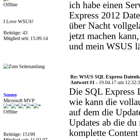
ich habe einen S
Offline
Express 2012 Daten
I Love WSUS!
über Nacht vollge
Beiträge: 43
jetzt machen kann,
Mitglied seit: 15.09.14
und mein WSUS lä
Re: WSUS SQL Express Datenba
Antwort #1 -
19.04.17 um 12:32:
Die SQL Express 
Sunny
wie kann die volla
Microsoft MVP
auf dem die Update
Offline
Updates ab die du 
komplette Content 
Beiträge: 15199
Mitglied seit: 11.02.07