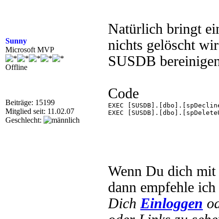
Natürlich bringt e
Sunny
nichts gelöscht wi
Microsoft MVP
SUSDB bereinigen,
Offline
Code
Beiträge: 15199
EXEC [SUSDB].[dbo].[spDeclin
Mitglied seit: 11.02.07
EXEC [SUSDB].[dbo].[spDelete
Geschlecht:
Wenn Du dich mit d
dann empfehle ich 
Dich
Einloggen
o