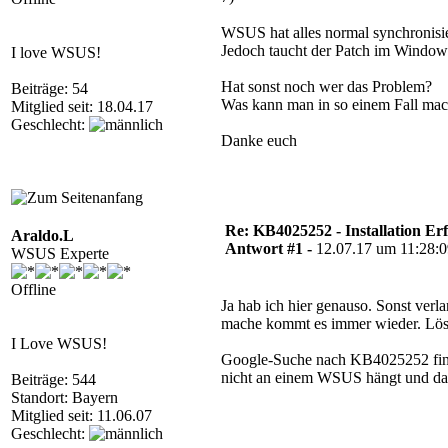
WSUS hat alles normal synchronisier
Jedoch taucht der Patch im Window
I love WSUS!
Hat sonst noch wer das Problem?
Beiträge: 54
Was kann man in so einem Fall ma
Mitglied seit: 18.04.17
Geschlecht:
Danke euch
Re: KB4025252 - Installation Er
Araldo.L
Antwort #1 -
12.07.17 um 11:28:
WSUS Experte
Offline
Ja hab ich hier genauso. Sonst ver
mache kommt es immer wieder. Lösc
I Love WSUS!
Google-Suche nach KB4025252 find
nicht an einem WSUS hängt und da 
Beiträge: 544
Standort: Bayern
Mitglied seit: 11.06.07
Geschlecht: