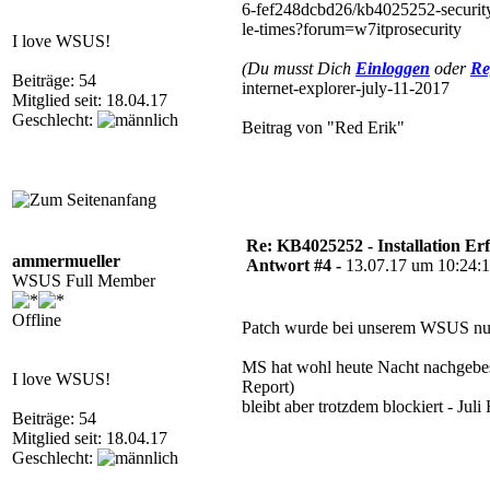
6-fef248dcbd26/kb4025252-security-u
le-times?forum=w7itprosecurity
I love WSUS!
(Du musst Dich
Einloggen
oder
Re
Beiträge: 54
internet-explorer-july-11-2017
Mitglied seit: 18.04.17
Geschlecht:
Beitrag von "Red Erik"
Re: KB4025252 - Installation Er
ammermueller
Antwort #4 -
13.07.17 um 10:24:
WSUS Full Member
Offline
Patch wurde bei unserem WSUS nun 
MS hat wohl heute Nacht nachgebe
I love WSUS!
Report)
bleibt aber trotzdem blockiert - Juli R
Beiträge: 54
Mitglied seit: 18.04.17
Geschlecht: