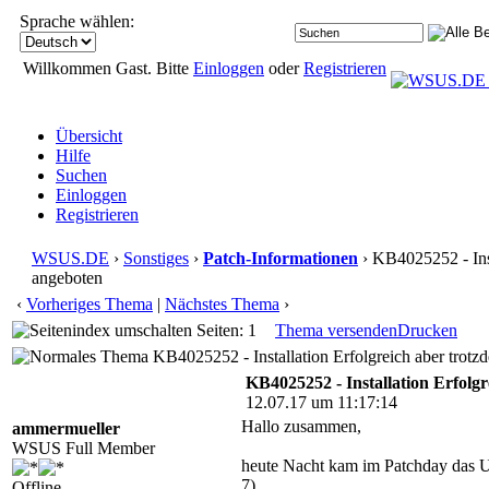
Sprache wählen:
Willkommen Gast. Bitte
Einloggen
oder
Registrieren
Übersicht
Hilfe
Suchen
Einloggen
Registrieren
WSUS.DE
›
Sonstiges
›
Patch-Informationen
› KB4025252 - Inst
angeboten
‹
Vorheriges Thema
|
Nächstes Thema
›
Seiten: 1
Thema versenden
Drucken
KB4025252 - Installation Erfolgreich aber trot
KB4025252 - Installation Erfolg
12.07.17 um 11:17:14
Hallo zusammen,
ammermueller
WSUS Full Member
heute Nacht kam im Patchday das U
7)
Offline