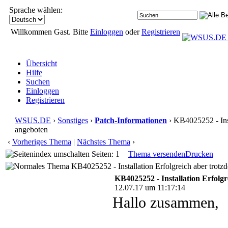
Sprache wählen:
Willkommen Gast. Bitte
Einloggen
oder
Registrieren
Übersicht
Hilfe
Suchen
Einloggen
Registrieren
WSUS.DE
›
Sonstiges
›
Patch-Informationen
› KB4025252 - Inst
angeboten
‹
Vorheriges Thema
|
Nächstes Thema
›
Seiten: 1
Thema versenden
Drucken
KB4025252 - Installation Erfolgreich aber trot
KB4025252 - Installation Erfolg
12.07.17 um 11:17:14
Hallo zusammen,