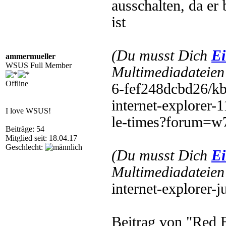
ausschalten, da er 
ist
(Du musst Dich
Ei
ammermueller
WSUS Full Member
Multimediadateien 
Offline
6-fef248dcbd26/kb
internet-explorer-1
I love WSUS!
le-times?forum=w7
Beiträge: 54
Mitglied seit: 18.04.17
Geschlecht:
(Du musst Dich
Ei
Multimediadateien 
internet-explorer-
Beitrag von "Red 