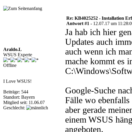
Re: KB4025252 - Installation Er
Antwort #1 -
12.07.17 um 11:28:
Ja hab ich hier ge
Updates auch immer
Araldo.L
auch wenn ich man
WSUS Experte
mache kommt es i
Offline
C:\Windows\Softwar
I Love WSUS!
Google-Suche nac
Beiträge: 544
Standort: Bayern
Fälle wo ebenfall
Mitglied seit: 11.06.07
Geschlecht:
aber gerade meinen
einem WSUS hängt 
angeboten.