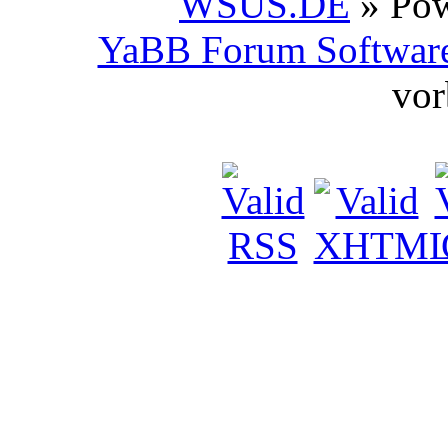
WSUS.DE
» Po
YaBB Forum Softwar
vor