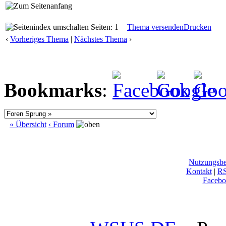
Seiten: 1
Thema versenden
Drucken
‹
Vorheriges Thema
|
Nächstes Thema
›
Bookmarks
:
« Übersicht
‹ Forum
Nutzungsb
Kontakt
|
R
Facebo