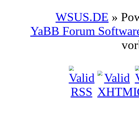
WSUS.DE
» Po
YaBB Forum Softwar
vor