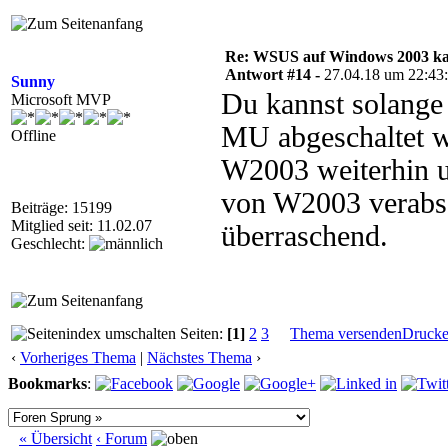
Re: WSUS auf Windows 2003 kan
Antwort #14 -
27.04.18 um 22:43
Sunny
Du kannst solange 
Microsoft MVP
MU abgeschaltet w
Offline
W2003 weiterhin un
von W2003 verabsc
Beiträge: 15199
Mitglied seit: 11.02.07
überraschend.
Geschlecht:
Seiten:
[1]
2
3
Thema versenden
Druck
‹
Vorheriges Thema
|
Nächstes Thema
›
Bookmarks
:
« Übersicht
‹ Forum