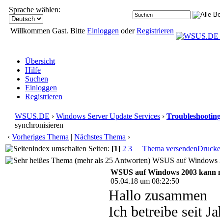
Sprache wählen:
Willkommen Gast. Bitte
Einloggen
oder
Registrieren
Übersicht
Hilfe
Suchen
Einloggen
Registrieren
WSUS.DE
›
Windows Server Update Services
›
Troubleshootin
synchronisieren
‹
Vorheriges Thema
|
Nächstes Thema
›
Seiten:
[1]
2
3
Thema versenden
Druck
WSUS auf Windows 200
WSUS auf Windows 2003 kann ni
05.04.18 um 08:22:50
Hallo zusammen
Ich betreibe seit