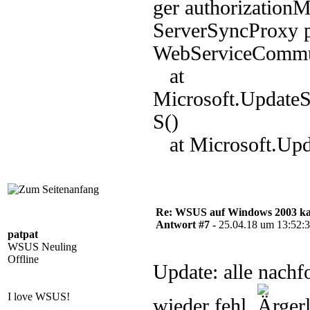
ger authorization
ServerSyncProxy p
WebServiceCommun
at
Microsoft.Update
S()
at Microsoft.Upd
Re: WSUS auf Windows 2003 kan
Antwort #7 -
25.04.18 um 13:52:
patpat
WSUS Neuling
Offline
Update: alle nach
I love WSUS!
wieder fehl