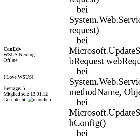
bei
System.Web.Servi
request)
bei
Microsoft.Update
CanEdv
WSUS Neuling
bRequest webRequ
Offline
bei
I Love WSUS!
System.Web.Servic
Beiträge: 5
methodName, Objec
Mitglied seit: 13.01.12
Geschlecht:
bei
Microsoft.Update
hConfig()
bei