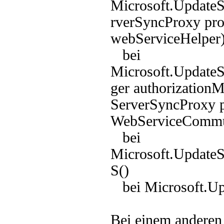
Microsoft.UpdateS
rverSyncProxy pr
webServiceHelper
bei
Microsoft.UpdateS
ger authorization
ServerSyncProxy p
WebServiceCommun
bei
Microsoft.Update
S()
bei Microsoft.Up
Bei einem andere