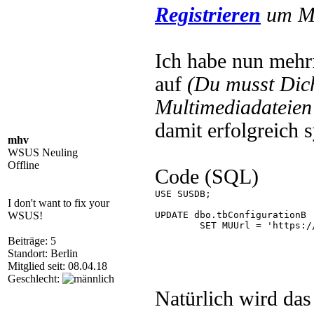
Registrieren
um Mu
Ich habe nun mehr
auf
(Du musst Di
Multimediadateien 
damit erfolgreich 
mhv
WSUS Neuling
Offline
Code (SQL)
USE SUSDB;

I don't want to fix your
WSUS!
UPDATE dbo.tbConfigurationB

	SET MUUrl = 'https://update.microsoft.com/v6'; 

Beiträge: 5
Standort: Berlin
Mitglied seit: 08.04.18
Geschlecht:
Natürlich wird das