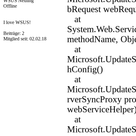
WSUS Neuling
Offline
bRequest webRequ
at
I love WSUS!
System.Web.Servic
Beiträge: 2
methodName, Objec
Mitglied seit: 02.02.18
at
Microsoft.Update
hConfig()
at
Microsoft.UpdateS
rverSyncProxy pr
webServiceHelper
at
Microsoft.UpdateS