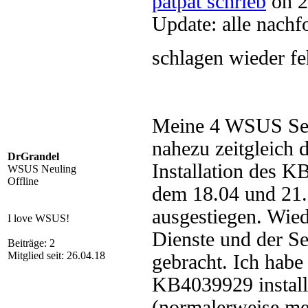
patpat schrieb
on 2
Update: alle nach
schlagen wieder f
Meine 4 WSUS Ser
nahezu zeitgleich 
DrGrandel
Installation des K
WSUS Neuling
Offline
dem 18.04 und 21.0
ausgestiegen. Wied
I love WSUS!
Dienste und der Se
Beiträge: 2
Mitglied seit: 26.04.18
gebracht. Ich habe
KB4039929 install
(normalerweise me