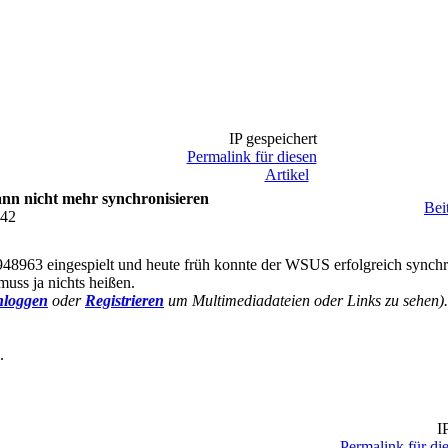
IP gespeichert
Permalink für diesen
Artikel
n nicht mehr synchronisieren
Bei
:42
8963 eingespielt und heute früh konnte der WSUS erfolgreich synchr
muss ja nichts heißen.
nloggen
oder
Registrieren
um Multimediadateien oder Links zu sehen).
.
IP
Permalink für die