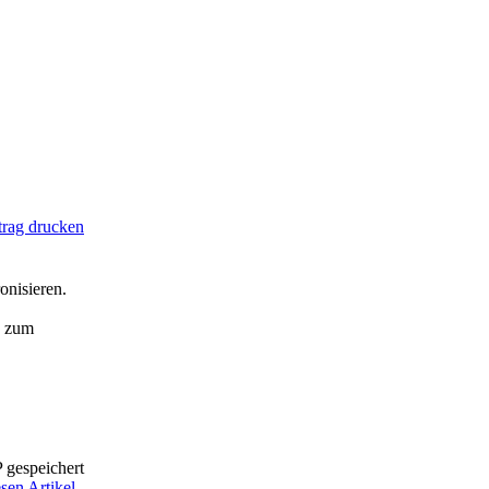
trag drucken
onisieren.
zum
 gespeichert
sen Artikel