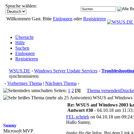
Sprache wählen:
Willkommen Gast. Bitte
Einloggen
oder
Registrieren
Übersicht
Hilfe
Suchen
Einloggen
Registrieren
WSUS.DE
›
Windows Server Update Services
›
Troubleshootin
synchronisieren
‹
Vorheriges Thema
|
Nächstes Thema
›
Seiten:
1
2
[3]
Thema versenden
Druck
WSUS auf Windows 200
Re: WSUS auf Windows 2003 kan
Antwort #30 -
04.10.18 um 11:33
FEL schrieb
on 04.10.18 um 09:24:
Hallo Sunny,
Sunny
Microsoft MVP
danke für die Infos. Bei dem Link k