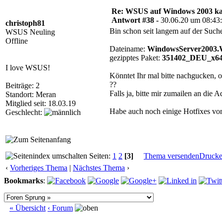
Re: WSUS auf Windows 2003 kan
Antwort #38 -
30.06.20 um 08:43
christoph81
Bin schon seit langem auf der Su
WSUS Neuling
Offline
Dateiname:
WindowsServer2003.
gezipptes Paket:
351402_DEU_x64_
I love WSUS!
Könntet Ihr mal bitte nachgucken, o
??
Beiträge: 2
Falls ja, bitte mir zumailen an die 
Standort: Meran
Mitglied seit: 18.03.19
Habe auch noch einige Hotfixes vom 
Geschlecht:
Seiten:
1
2
[3]
Thema versenden
Druck
‹
Vorheriges Thema
|
Nächstes Thema
›
Bookmarks
:
« Übersicht
‹ Forum