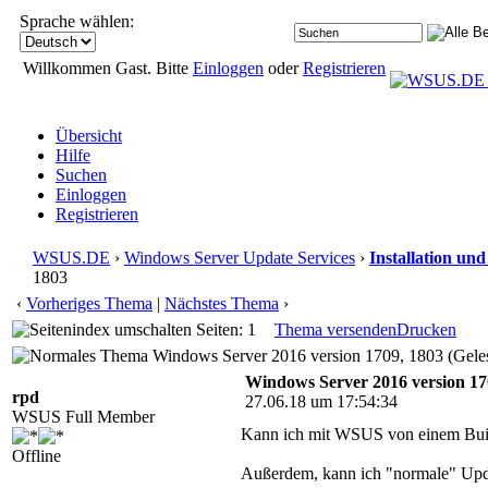
Sprache wählen:
Willkommen Gast. Bitte
Einloggen
oder
Registrieren
Übersicht
Hilfe
Suchen
Einloggen
Registrieren
WSUS.DE
›
Windows Server Update Services
›
Installation un
1803
‹
Vorheriges Thema
|
Nächstes Thema
›
Seiten: 1
Thema versenden
Drucken
Windows Server 2016 version 1709, 1803 (Gele
Windows Server 2016 version 17
rpd
27.06.18 um 17:54:34
WSUS Full Member
Kann ich mit WSUS von einem Buil
Offline
Außerdem, kann ich "normale" Upd