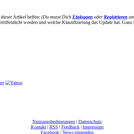
ieser Artikel helfen:
(Du musst Dich
Einloggen
oder
Registrieren
um 
entlicht worden und welche Klassifizierung das Update hat. Ganz unt
Nutzungsbedingungen
|
Datenschutz
Kontakt
|
RSS
|
Feedback
|
Impressum
Facebook
|
News einsenden