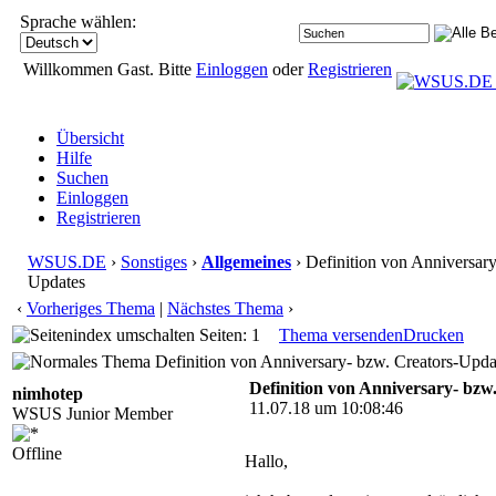
Sprache wählen:
Willkommen Gast. Bitte
Einloggen
oder
Registrieren
Übersicht
Hilfe
Suchen
Einloggen
Registrieren
WSUS.DE
›
Sonstiges
›
Allgemeines
› Definition von Anniversary
Updates
‹
Vorheriges Thema
|
Nächstes Thema
›
Seiten: 1
Thema versenden
Drucken
Definition von Anniversary- bzw. Creators-Upda
Definition von Anniversary- bzw
nimhotep
11.07.18 um 10:08:46
WSUS Junior Member
Offline
Hallo,