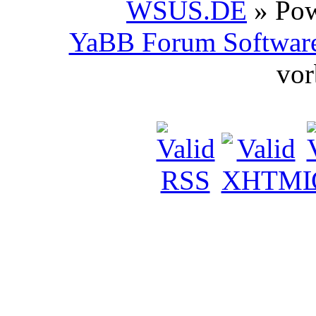
WSUS.DE
» Po
YaBB Forum Softwar
vor