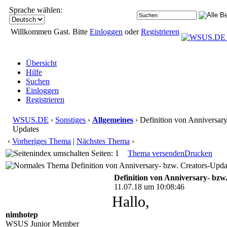
Sprache wählen:
Willkommen Gast. Bitte
Einloggen
oder
Registrieren
Übersicht
Hilfe
Suchen
Einloggen
Registrieren
WSUS.DE
›
Sonstiges
›
Allgemeines
› Definition von Anniversary
Updates
‹
Vorheriges Thema
|
Nächstes Thema
›
Seiten: 1
Thema versenden
Drucken
Definition von Anniversary- bzw. Creators-Upda
Definition von Anniversary- bzw
11.07.18 um 10:08:46
Hallo,
nimhotep
WSUS Junior Member