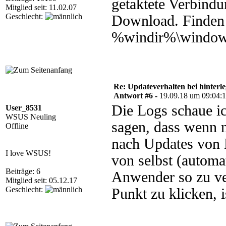
getaktete Verbindu
Mitglied seit: 11.02.07
Geschlecht:
Download. Finden 
%windir%\windows
Re: Updateverhalten bei hinte
Antwort #6 -
19.09.18 um 09:04:
Die Logs schaue i
User_8531
WSUS Neuling
sagen, dass wenn 
Offline
nach Updates von M
I love WSUS!
von selbst (automat
Beiträge: 6
Anwender so zu ve
Mitglied seit: 05.12.17
Geschlecht:
Punkt zu klicken, i