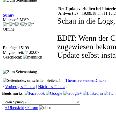
Re: Updateverhalten bei hinte
Antwort #7 -
19.09.18 um 11:12:
Sunny
Schau in die Logs, 
Microsoft MVP
Offline
EDIT: Wenn der Cli
zugewiesen bekomm
Beiträge: 15199
Mitglied seit: 11.02.07
Update selbst insta
Geschlecht:
Seiten: 1
Thema versenden
Drucken
‹
Vorheriges Thema
|
Nächstes Thema
›
Bookmarks
:
« Übersicht
‹ Forum