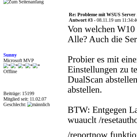
Re: Probleme mit WSUS Server
Antwort #3 -
08.11.19 um 11:34:4
Von welchen W10 C
Alle? Auch die Se
Sunny
Probier es mit ein
Microsoft MVP
Einstellungen zu 
Offline
DualScan abstelle
abstellen.
Beiträge: 15199
Mitglied seit: 11.02.07
Geschlecht:
BTW: Entgegen La
wuauclt /resetauth
/reportnow funkti