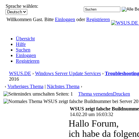
Sprache wählen:
Willkommen Gast. Bitte
Einloggen
oder
Registrieren
Übersicht
Hilfe
Suchen
Einloggen
Registrieren
WSUS.DE
›
Windows Server Update Services
›
Troubleshootin
2016
‹
Vorheriges Thema
|
Nächstes Thema
›
Seiten: 1
Thema versenden
Drucken
WSUS zeigt falsche Buildnummer bei Server 20
WSUS zeigt falsche Buildnummer
14.02.20 um 16:03:32
Hallo Forum,
ich habe da folge