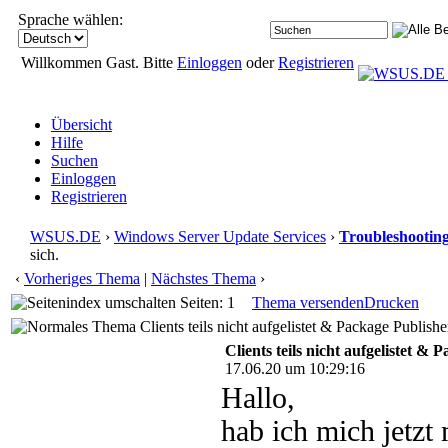
Sprache wählen:
Willkommen Gast. Bitte
Einloggen
oder
Registrieren
Übersicht
Hilfe
Suchen
Einloggen
Registrieren
WSUS.DE
›
Windows Server Update Services
›
Troubleshootin
sich.
‹
Vorheriges Thema
|
Nächstes Thema
›
Seiten: 1
Thema versenden
Drucken
Clients teils nicht aufgelistet & Package Publishe
Clients teils nicht aufgelistet & 
17.06.20 um 10:29:16
Hallo,
hab ich mich jetzt