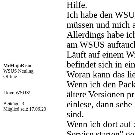
Hilfe.
Ich habe den WSU
müssen und mich au
Allerdings habe ic
am WSUS auftauc
Läuft auf einem W
befindet sich in e
MrMojoRisin
WSUS Neuling
Woran kann das li
Offline
Wenn ich den Pack
ältere Versionen p
I love WSUS!
einlese, dann sehe 
Beiträge: 3
Mitglied seit: 17.06.20
sind.
Wenn ich dort au
Service starten" g