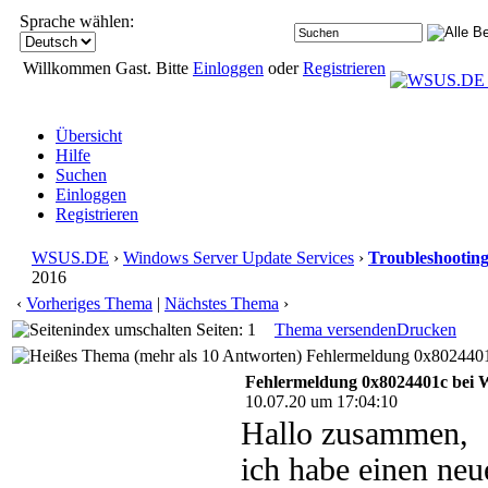
Sprache wählen:
Willkommen Gast. Bitte
Einloggen
oder
Registrieren
Übersicht
Hilfe
Suchen
Einloggen
Registrieren
WSUS.DE
›
Windows Server Update Services
›
Troubleshootin
2016
‹
Vorheriges Thema
|
Nächstes Thema
›
Seiten: 1
Thema versenden
Drucken
Fehlermeldung 0x8024401c
Fehlermeldung 0x8024401c bei 
10.07.20 um 17:04:10
Hallo zusammen,
ich habe einen neu