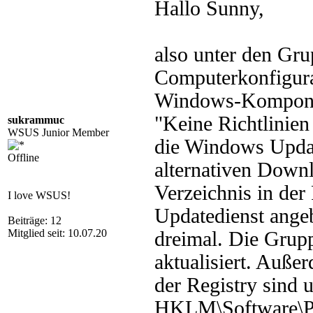
Hallo Sunny,
also unter den Gru
Computerkonfigura
Windows-Komponen
"Keine Richtlinien
sukrammuc
WSUS Junior Member
die Windows Update
Offline
alternativen Downl
Verzeichnis in der 
I love WSUS!
Updatedienst ange
Beiträge: 12
Mitglied seit: 10.07.20
dreimal. Die Grupp
aktualisiert. Auße
der Registry sind u
HKLM\Software\Po