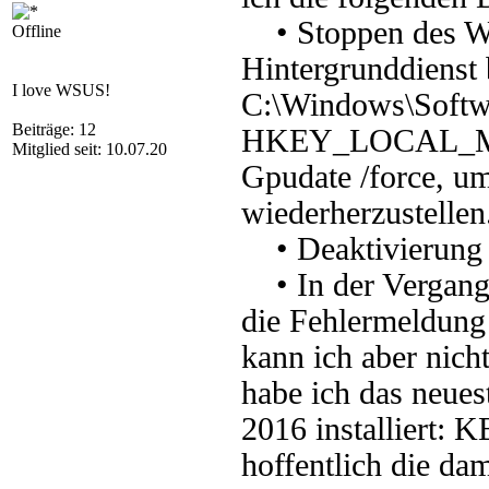
• Stoppen des W
Offline
Hintergrunddienst b
I love WSUS!
C:\Windows\Softwa
Beiträge: 12
HKEY_LOCAL_MACH
Mitglied seit: 10.07.20
Gpudate /force, um
wiederherzustellen
• Deaktivierung 
• In der Vergang
die Fehlermeldung
kann ich aber nic
habe ich das neue
2016 installiert: 
hoffentlich die da