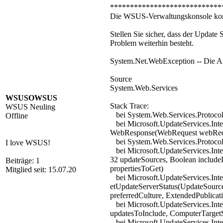
****************************
Die WSUS-Verwaltungskonsole konn
Stellen Sie sicher, dass der Updat
Problem weiterhin besteht.
System.Net.WebException -- Die An
Source
System.Web.Services
WSUSOWSUS
Stack Trace:
WSUS Neuling
bei System.Web.Services.Protoco
Offline
bei Microsoft.UpdateServices.Int
WebResponse(WebRequest webReq
bei System.Web.Services.Protocols
I love WSUS!
bei Microsoft.UpdateServices.Int
32 updateSources, Boolean include
Beiträge: 1
propertiesToGet)
Mitglied seit: 15.07.20
bei Microsoft.UpdateServices.In
etUpdateServerStatus(UpdateSourc
preferredCulture, ExtendedPublicat
bei Microsoft.UpdateServices.Int
updatesToInclude, ComputerTargetS
bei Microsoft.UpdateServices.Int