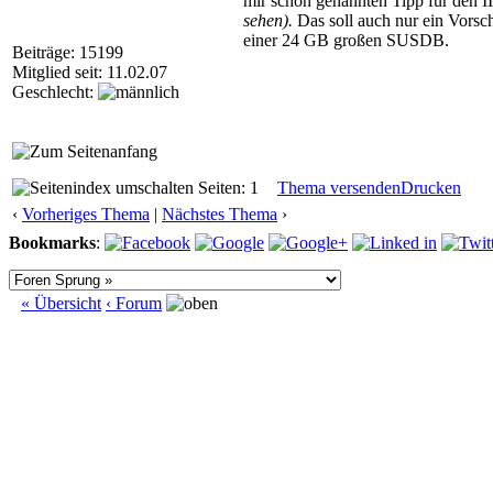
mir schon genannten Tipp für den 
sehen).
Das soll auch nur ein Vorsch
einer 24 GB großen SUSDB.
Beiträge: 15199
Mitglied seit: 11.02.07
Geschlecht:
Seiten: 1
Thema versenden
Drucken
‹
Vorheriges Thema
|
Nächstes Thema
›
Bookmarks
:
« Übersicht
‹ Forum