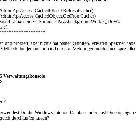
.AdminApiAccess.CachedObject.RefreshCache()
I.AdminApiAccess.CachedObject.GetFromCache()
I.SnapIn.Pages.ServerSummaryPage.backgroundWorker_DoWo
s e)
*******************
n und probiert, aber nichts hat bisher geholfen. Privaten Speicher habe
 Vielleicht hat jemand anhand der o.a. Meldungen noch einen spezielle
 Verwaltungskonsole
48
rt?
Verwendest Du die Windows Internal Database oder hast Du eine eigen
greich durchlaufen lassen?