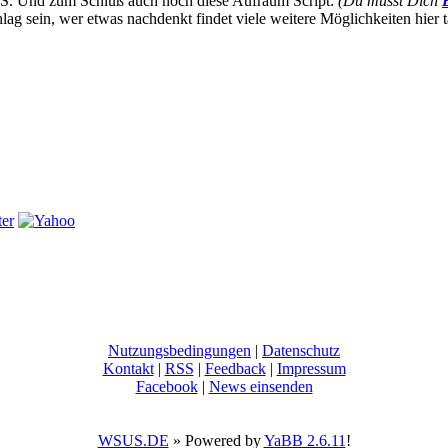
IIS. Und zum Schluß auch noch diese Aufräum Script:
(Du musst Dich
lag sein, wer etwas nachdenkt findet viele weitere Möglichkeiten hier 
Nutzungsbedingungen
|
Datenschutz
Kontakt
|
RSS
|
Feedback
|
Impressum
Facebook
|
News einsenden
WSUS.DE
» Powered by
YaBB 2.6.11
!