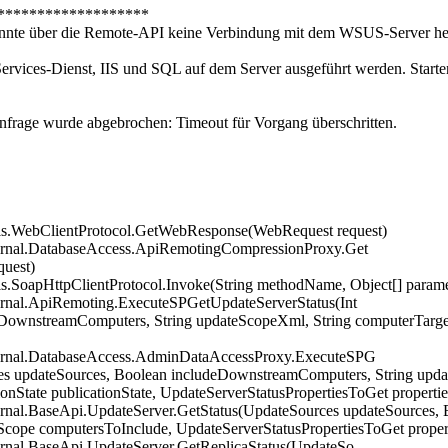
*******************
te über die Remote-API keine Verbindung mit dem WSUS-Server her
e Services-Dienst, IIS und SQL auf dem Server ausgeführt werden. Star
frage wurde abgebrochen: Timeout für Vorgang überschritten.
ls.WebClientProtocol.GetWebResponse(WebRequest request)
ernal.DatabaseAccess.ApiRemotingCompressionProxy.Get
uest)
.SoapHttpClientProtocol.Invoke(String methodName, Object[] parame
ernal.ApiRemoting.ExecuteSPGetUpdateServerStatus(Int
DownstreamComputers, String updateScopeXml, String computerTargetSc
ternal.DatabaseAccess.AdminDataAccessProxy.ExecuteSPG
es updateSources, Boolean includeDownstreamComputers, String upda
ionState publicationState, UpdateServerStatusPropertiesToGet properti
ernal.BaseApi.UpdateServer.GetStatus(UpdateSources updateSources
cope computersToInclude, UpdateServerStatusPropertiesToGet proper
ernal.BaseApi.UpdateServer.GetReplicaStatus(UpdateSo