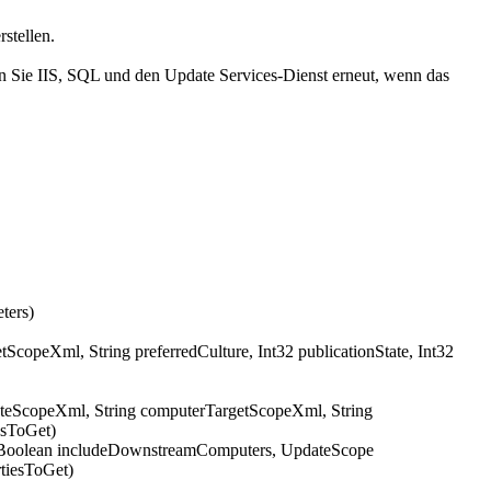
stellen.
ten Sie IIS, SQL und den Update Services-Dienst erneut, wenn das
ters)
opeXml, String preferredCulture, Int32 publicationState, Int32
teScopeXml, String computerTargetScopeXml, String
esToGet)
, Boolean includeDownstreamComputers, UpdateScope
tiesToGet)