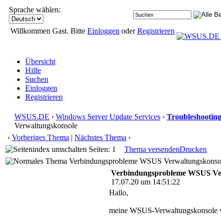
Sprache wählen:
Willkommen Gast. Bitte
Einloggen
oder
Registrieren
Übersicht
Hilfe
Suchen
Einloggen
Registrieren
WSUS.DE
›
Windows Server Update Services
›
Troubleshootin
Verwaltungskonsole
‹
Vorheriges Thema
|
Nächstes Thema
›
Seiten: 1
Thema versenden
Drucken
Verbindungsprobleme WSUS Verwaltungskonsole
Verbindungsprobleme WSUS Ve
17.07.20 um 14:51:22
Hallo,
meine WSUS-Verwaltungskonsole ver