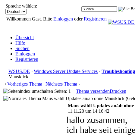
Sprache wählen:
Willkommen Gast. Bitte
Einloggen
oder
Registrieren
Übersicht
Hilfe
Suchen
Einloggen
Registrieren
WSUS.DE
›
Windows Server Update Services
›
Troubleshooting
Mausklick
‹
Vorheriges Thema
|
Nächstes Thema
›
Seiten: 1
Thema versenden
Drucken
Maus wählt Updates an/ab ohne Mausklick (Gele
Maus wählt Updates an/ab ohne
11.11.20 um 14:16:42
hallo zusammen,
ich habe seit eini