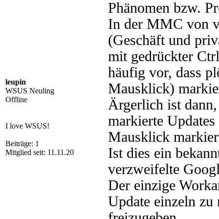
Phänomen bzw. Pr
In der MMC von 
(Geschäft und pri
mit gedrückter Ctr
häufig vor, dass p
leupin
Mausklick) markie
WSUS Neuling
Offline
Ärgerlich ist dann
markierte Updates
I love WSUS!
Mausklick markier
Beiträge: 1
Ist dies ein bekan
Mitglied seit: 11.11.20
verzweifelte Googl
Der einzige Workar
Update einzeln zu 
freizugeben.