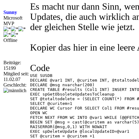
Es macht nur dann Sinn, wen
Sunny
Updates, die auch wirklich a
Microsoft
MVP
der gleichen Stelle wie jetzt.
Offline
Kopier das hier in eine leere
Beiträge:
Code
15199
Mitglied seit:
USE SUSDB

11.02.07
DECLARE @var1 INT, @curitem INT, @totaltodel
Geschlecht:
DECLARE @msg nvarchar(200)

CREATE TABLE #results (Col1 INT) INSERT INTO
EXEC spGetObsoleteUpdatesToCleanup

SET @totaltodelete = (SELECT COUNT(*) FROM #
SELECT @curitem=1

DECLARE WC Cursor FOR SELECT Col1 FROM #resu
OPEN WC

FETCH NEXT FROM WC INTO @var1 WHILE (@@FETCH
BEGIN SET @msg = cast(@curitem as varchar(5)
RAISERROR(@msg,0,1) WITH NOWAIT

EXEC spDeleteUpdate @localUpdateID=@var1

SET @curitem = @curitem +1
