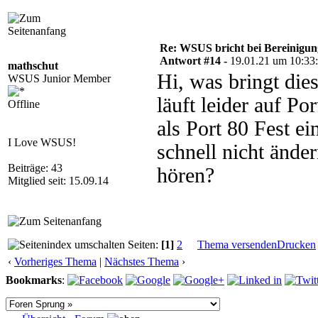
CREATE INDEX [IXMF_tbRevision_IsLatestRevisi
CREATE INDEX [IXMF_tbRevision_IsLeaf] ON [SU
CREATE INDEX [IXMF_tbRevision_IsMandatory] O
CREATE INDEX [IXMF_tbRevision_State] ON [SUS
Re: WSUS bricht bei Bereinigu
CREATE INDEX [IXMF_tbRevisionInCategory_Cate
CREATE INDEX [IXMF_tbRevisionInCategory_Expa
Antwort #14 -
19.01.21 um 10:33
mathschut
CREATE INDEX [IXMF_tbRevisionSupersedesUpdat
Hi, was bringt di
WSUS Junior Member
CREATE INDEX [IXMF_tbUpdate_IsHidden] ON [SU
CREATE INDEX [IXMF_tbUpdate_IsHidden_Importe
läuft leider auf P
CREATE INDEX [IXMF_ivwApiUpdateRevision_IsLa
Offline
CREATE INDEX [IXMF_tbDeployment_UpdateType_L
als Port 80 Fest e
CREATE INDEX [IXMF_tbFileOnServer_ActualStat
CREATE INDEX [IXMF_tbFileOnServer_DSSRequest
I Love WSUS!
schnell nicht änd
Beiträge: 43
hören?
Mitglied seit: 15.09.14
Seiten:
[1]
2
Thema versenden
Drucken
‹
Vorheriges Thema
|
Nächstes Thema
›
Bookmarks
: