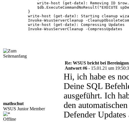
    write-host (get-date): Removing ID $row.
    $db.ExecuteCommandNoResult("EXECUTE spDe
}

write-host (get-date): Starting cleanup wiza
Invoke-WsusServerCleanup -CleanupObsoleteCom
write-host (get-date): Compressing Updates

Invoke-WsusServerCleanup -CompressUpdates

Re: WSUS bricht bei Bereinigu
Antwort #6 -
15.01.21 um 19:50:
Hi, ich habe es no
Deine SQL Befehle
ausgeführt. Ich ha
den automatischen
mathschut
WSUS Junior Member
Defender Updates a
Offline