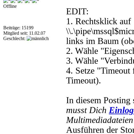
Offline
EDIT:
1. Rechtsklick auf
Beiträge: 15199
\\.\pipe\mssql$mic
Mitglied seit: 11.02.07
Geschlecht:
links im Baum (obe
2. Wähle "Eigensch
3. Wähle "Verbind
4. Setze "Timeout 
Timeout).
In diesem Posting 
musst Dich
Einlo
Multimediadateien 
Ausführen der Stor