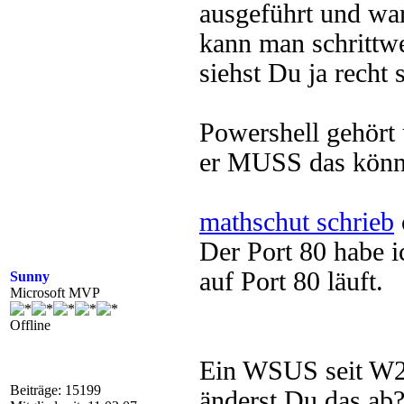
ausgeführt und war
kann man schrittwe
siehst Du ja recht 
Powershell gehört
er MUSS das könn
mathschut schrieb
Der Port 80 habe 
auf Port 80 läuft.
Sunny
Microsoft MVP
Offline
Ein WSUS seit W20
Beiträge: 15199
änderst Du das ab