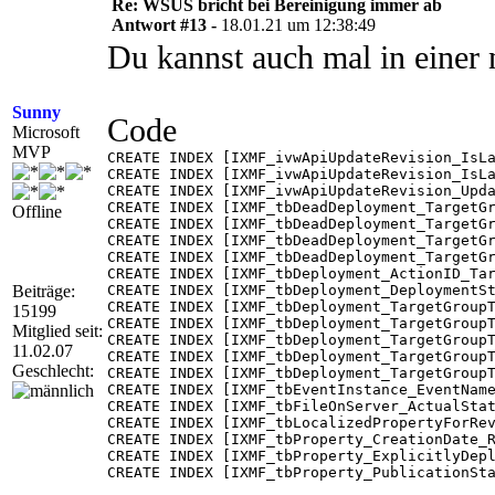
Re: WSUS bricht bei Bereinigung immer ab
Antwort #13 -
18.01.21 um 12:38:49
Du kannst auch mal in einer
Sunny
Code
Microsoft
MVP
CREATE INDEX [IXMF_ivwApiUpdateRevision_IsLa
CREATE INDEX [IXMF_ivwApiUpdateRevision_IsLa
CREATE INDEX [IXMF_ivwApiUpdateRevision_Upda
CREATE INDEX [IXMF_tbDeadDeployment_TargetGr
Offline
CREATE INDEX [IXMF_tbDeadDeployment_TargetGr
CREATE INDEX [IXMF_tbDeadDeployment_TargetGr
CREATE INDEX [IXMF_tbDeadDeployment_TargetGr
CREATE INDEX [IXMF_tbDeployment_ActionID_Tar
Beiträge:
CREATE INDEX [IXMF_tbDeployment_DeploymentSt
CREATE INDEX [IXMF_tbDeployment_TargetGroupT
15199
CREATE INDEX [IXMF_tbDeployment_TargetGroupT
Mitglied seit:
CREATE INDEX [IXMF_tbDeployment_TargetGroupT
11.02.07
CREATE INDEX [IXMF_tbDeployment_TargetGroup
Geschlecht:
CREATE INDEX [IXMF_tbDeployment_TargetGroupT
CREATE INDEX [IXMF_tbEventInstance_EventName
CREATE INDEX [IXMF_tbFileOnServer_ActualStat
CREATE INDEX [IXMF_tbLocalizedPropertyForRev
CREATE INDEX [IXMF_tbProperty_CreationDate_R
CREATE INDEX [IXMF_tbProperty_ExplicitlyDepl
CREATE INDEX [IXMF_tbProperty_PublicationSta
CREATE INDEX [IXMF_tbProperty_PublicationSta