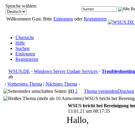
Sprache wählen:
Willkommen Gast. Bitte
Einloggen
oder
Registrieren
Übersicht
Hilfe
Suchen
Einloggen
Registrieren
WSUS.DE
›
Windows Server Update Services
›
Troubleshooting
ab
‹
Vorheriges Thema
|
Nächstes Thema
›
Seiten:
[1]
2
Thema versenden
Drucken
WSUS bricht bei Bereinig
WSUS bricht bei Bereinigung i
13.01.21 um 08:17:35
Hallo,