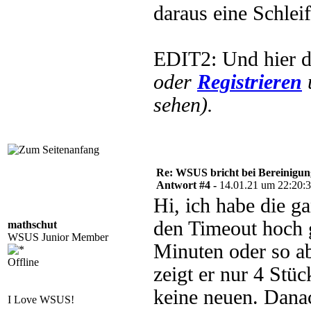
daraus eine Schlei
EDIT2: Und hier d
oder
Registrieren
sehen).
Re: WSUS bricht bei Bereinigu
Antwort #4 -
14.01.21 um 22:20:
Hi, ich habe die g
den Timeout hoch g
mathschut
WSUS Junior Member
Minuten oder so ab
Offline
zeigt er nur 4 Stü
keine neuen. Danac
I Love WSUS!