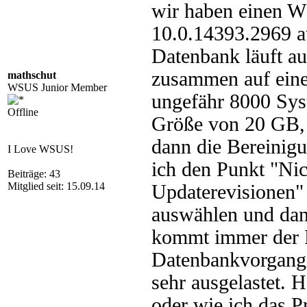
wir haben einen W
10.0.14393.2969 a
Datenbank läuft au
zusammen auf eine
mathschut
WSUS Junior Member
ungefähr 8000 Sys
Offline
Größe von 20 GB, 
dann die Bereinigun
I Love WSUS!
ich den Punkt "Ni
Beiträge: 43
Mitglied seit: 15.09.14
Updaterevisionen" 
auswählen und dann
kommt immer der F
Datenbankvorgangs
sehr ausgelastet. 
oder wie ich das 