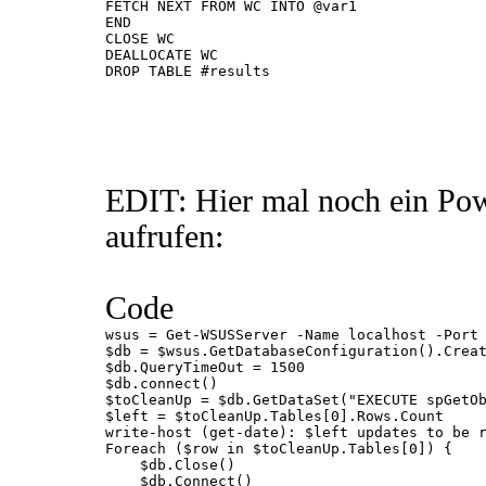
FETCH NEXT FROM WC INTO @var1

END

CLOSE WC

DEALLOCATE WC

DROP TABLE #results

EDIT: Hier mal noch ein Powe
aufrufen:
Code
wsus = Get-WSUSServer -Name localhost -Port 
$db = $wsus.GetDatabaseConfiguration().Creat
$db.QueryTimeOut = 1500

$db.connect()

$toCleanUp = $db.GetDataSet("EXECUTE spGetOb
$left = $toCleanUp.Tables[0].Rows.Count

write-host (get-date): $left updates to be r
Foreach ($row in $toCleanUp.Tables[0]) {

    $db.Close()

    $db.Connect()
