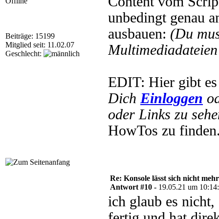
Content vom Script
Offline
unbedingt genau a
ausbauen:
(Du mus
Beiträge: 15199
Mitglied seit: 11.02.07
Multimediadateien 
Geschlecht:
EDIT: Hier gibt e
Dich
Einloggen
o
oder Links zu sehe
HowTos zu finden
Re: Konsole lässt sich nicht meh
Antwort #10 -
19.05.21 um 10:14
ich glaub es nicht,
fertig und hat dir