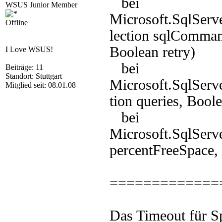
bei
WSUS Junior Member
Microsoft.SqlSer
Offline
lection sqlComman
Boolean retry)
I Love WSUS!
bei
Beiträge: 11
Standort: Stuttgart
Microsoft.SqlSer
Mitglied seit: 08.01.08
tion queries, Boole
bei
Microsoft.SqlServ
percentFreeSpace,
=============
Das Timeout für S