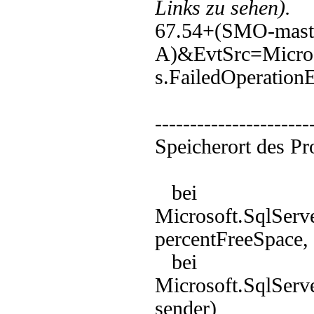
Links zu sehen).
67.54+(SMO-mast
A)&EvtSrc=Micros
s.FailedOperatio
----------------------
Speicherort des P
bei
Microsoft.SqlServ
percentFreeSpace,
bei
Microsoft.SqlSer
sender)