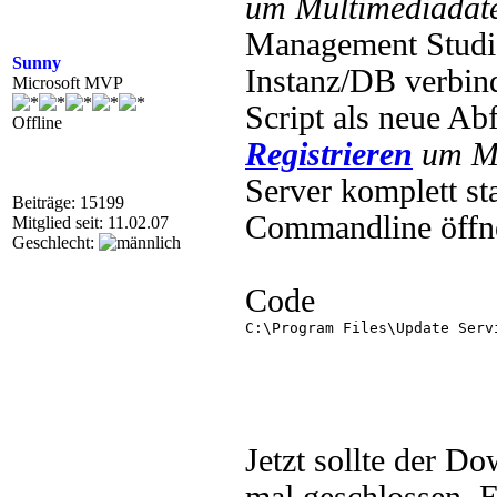
um Multimediadate
Management Studio
Sunny
Instanz/DB verbin
Microsoft MVP
Script als neue Ab
Offline
Registrieren
um Mu
Server komplett st
Beiträge: 15199
Commandline öffne
Mitglied seit: 11.02.07
Geschlecht:
Code
C:\Program Files\Update Serv
Jetzt sollte der D