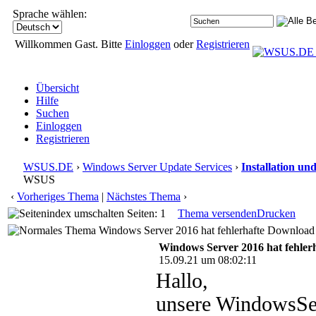
Sprache wählen:
Willkommen Gast. Bitte
Einloggen
oder
Registrieren
Übersicht
Hilfe
Suchen
Einloggen
Registrieren
WSUS.DE
›
Windows Server Update Services
›
Installation un
WSUS
‹
Vorheriges Thema
|
Nächstes Thema
›
Seiten: 1
Thema versenden
Drucken
Windows Server 2016 hat fehlerhafte Download
Windows Server 2016 hat fehle
15.09.21 um 08:02:11
Hallo,
unsere WindowsSe