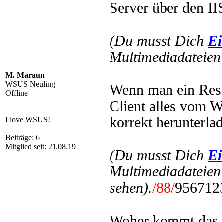
Server über den II
(Du musst Dich
Ei
Multimediadateien 
M. Maraun
WSUS Neuling
Wenn man ein Rese
Offline
Client alles vom 
korrekt herunterla
I love WSUS!
Beiträge: 6
Mitglied seit: 21.08.19
(Du musst Dich
Ei
Multimediadateien
sehen).
/88/
9567123
Woher kommt das u