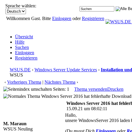
Sprache wählen:
Willkommen Gast. Bitte
Einloggen
oder
Registrieren
Übersicht
Hilfe
Suchen
Einloggen
Registrieren
WSUS.DE
›
Windows Server Update Services
›
Installation un
WSUS
‹
Vorheriges Thema
|
Nächstes Thema
›
Seiten: 1
Thema versenden
Drucken
Windows Server 2016 hat fehlerhafte Download
Windows Server 2016 hat fehle
15.09.21 um 08:02:11
Hallo,
unsere WindowsServer 2016 laden b
M. Maraun
WSUS Neuling
(Du musst Dich
Einloggen
oder
Re