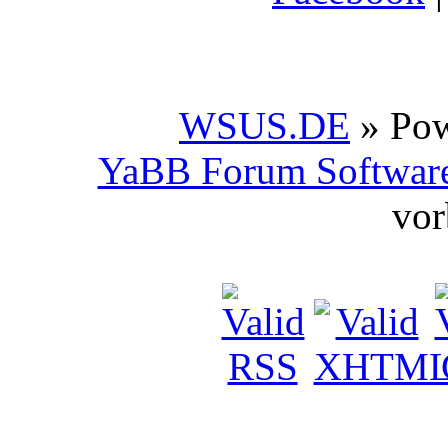
WSUS.DE
» Po
YaBB Forum Softwar
vor