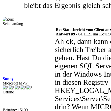
bleibt das Ergebnis gleich sc
Re: Statusbericht vom Client anz
Antwort #9 -
04.11.21 um 15:41:
Ah ok, dann kann e
sicherlich Treiber 
gehen. Hast Du di
eigenen SQL Serve
in der Windows Int
Sunny
in diesen Registry 
Microsoft MVP
HKEY_LOCAL_MA
Offline
Services\Server\S
drin? Wenn MICRO
Beiträge: 15199