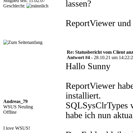
Mitglied seit: 11.02.07
lassen?
Geschlecht:
ReportViewer und 
Re: Statusbericht vom Client anz
Antwort #4 -
28.10.21 um 14:22:
Hallo Sunny
ReportViewer habe 
installiert.
Andreas_79
SQLSysClrTypes w
WSUS Neuling
Offline
habe ich nun aktual
I love WSUS!