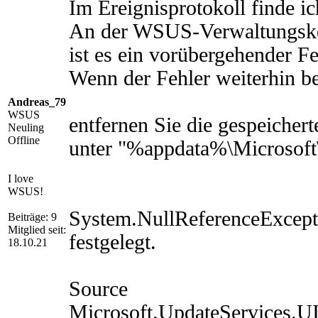
Im Ereignisprotokoll finde ic
An der WSUS-Verwaltungskons
ist es ein vorübergehender Fe
Wenn der Fehler weiterhin be
Andreas_79
WSUS
entfernen Sie die gespeicher
Neuling
Offline
unter "%appdata%\Microsof
I love
WSUS!
System.NullReferenceExcepti
Beiträge: 9
Mitglied seit:
festgelegt.
18.10.21
Source
Microsoft.UpdateServices.U