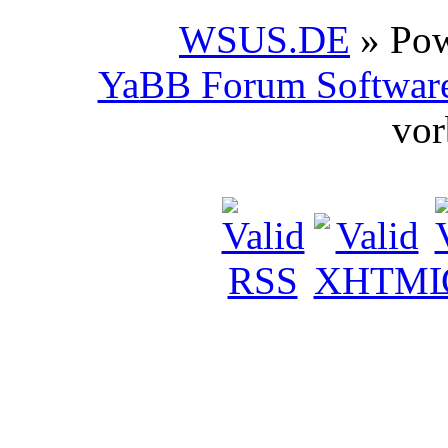
WSUS.DE
» Po
YaBB Forum Softwar
vor