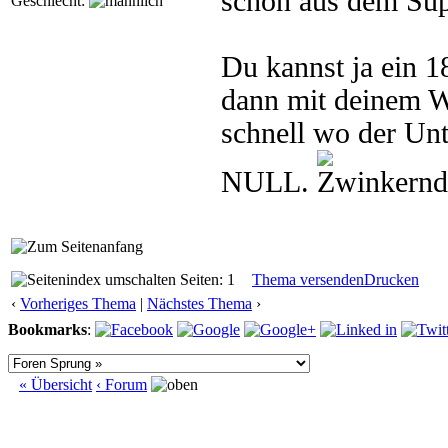
schon aus dem Supp
Geschlecht:
Du kannst ja ein 
dann mit deinem W
schnell wo der Unt
NULL.
Seiten: 1
Thema versenden
Drucken
‹
Vorheriges Thema
|
Nächstes Thema
›
Bookmarks
:
« Übersicht
‹ Forum