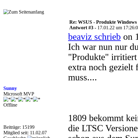
Re: WSUS - Produkte Windows
Antwort #3 -
17.01.22 um 17:26:
beaviz schrieb
on 1
Ich war nun nur d
"Produkte" irritie
extra noch gezielt
muss....
Sunny
Microsoft MVP
Offline
1809 bekommt kein
die LTSC Versionen
Beiträge: 15199
Mitglied seit: 11.02.07