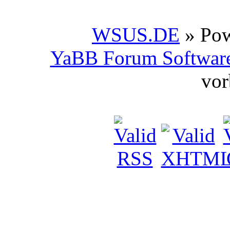
WSUS.DE
» Po
YaBB Forum Softwar
vor