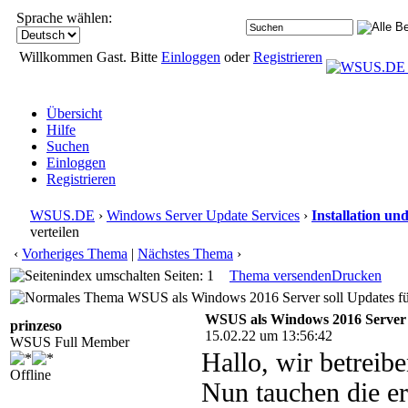
Sprache wählen:
Willkommen Gast. Bitte
Einloggen
oder
Registrieren
Übersicht
Hilfe
Suchen
Einloggen
Registrieren
WSUS.DE
›
Windows Server Update Services
›
Installation un
verteilen
‹
Vorheriges Thema
|
Nächstes Thema
›
Seiten: 1
Thema versenden
Drucken
WSUS als Windows 2016 Server soll Updates für 
WSUS als Windows 2016 Server so
prinzeso
15.02.22 um 13:56:42
WSUS Full Member
Hallo, wir betrei
Offline
Nun tauchen die er