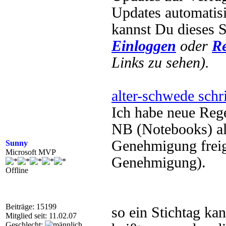
Updates automatisi
kannst Du dieses S
Einloggen
oder
Re
Links zu sehen).
alter-schwede schr
Ich habe neue Rege
NB (Notebooks) al
Genehmigung freig
Sunny
Microsoft MVP
Genehmigung).
Offline
Beiträge: 15199
so ein Stichtag k
Mitglied seit: 11.02.07
Geschlecht: