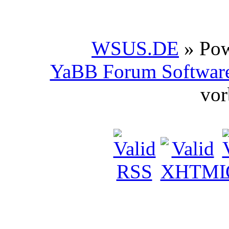
WSUS.DE
» Po
YaBB Forum Softwar
vor