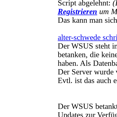
Script abgelehnt:
(
Registrieren
um Mu
Das kann man sich
alter-schwede schr
Der WSUS steht in
betanken, die kei
haben. Als Daten
Der Server wurde v
Evtl. ist das auch 
Der WSUS betankt n
Updates zur Verfü