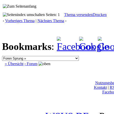
Seiten: 1
Thema versenden
Drucken
‹
Vorheriges Thema
|
Nächstes Thema
›
Bookmarks
:
« Übersicht
‹ Forum
Nutzungsb
Kontakt
|
R
Facebo