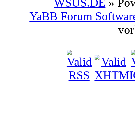
WSUS.DE
» Po
YaBB Forum Softwar
vor