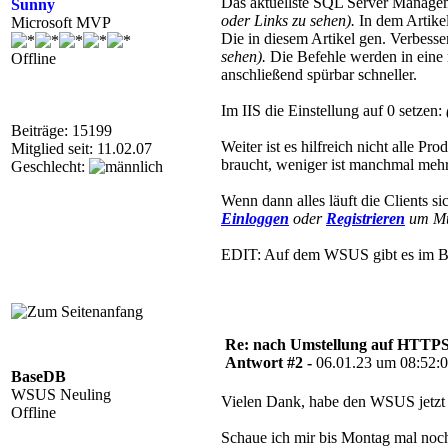
Das aktuellste SQL Server Managem
Sunny
oder Links zu sehen).
In dem Artikel
Microsoft MVP
Die in diesem Artikel gen. Verbesse
sehen).
Die Befehle werden in eine 
Offline
anschließend spürbar schneller.
Im IIS die Einstellung auf 0 setzen:
Beiträge: 15199
Weiter ist es hilfreich nicht alle
Mitglied seit: 11.02.07
braucht, weniger ist manchmal meh
Geschlecht:
Wenn dann alles läuft die Clients s
Einloggen
oder
Registrieren
um Mul
EDIT: Auf dem WSUS gibt es im Ben
Re: nach Umstellung auf HTTPS s
Antwort #2 -
06.01.23 um 08:52:
BaseDB
WSUS Neuling
Vielen Dank, habe den WSUS jetzt er
Offline
Schaue ich mir bis Montag mal no