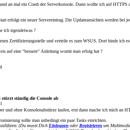
b und an mal ein Crash der Serverkonsole. Dann wollte ich auf HTTPS u
tart erfolgt ein neuer Servereintrag. Die Updateansichten werden bei je
e ich irgendetwas ?
ernen Zertifizierungsstelle und verteile es zum WSUS. Dort binde ich es a
eis auf eine "bessere" Anleitung womit man erfolg hat ?
d
türzt ständig die Console ab
01
er und ohne Konsolenabstürze laufen, erst dann mache ich mich an 
ronisierung sollte man unbedingt ein paar Tasks einrichten.
ausführen:
(Du musst Dich
Einloggen
oder
Registrieren
um Multimediad