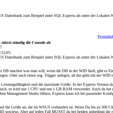
WSUS Datenbank zum Beispiel unter SQL Express als unter der Lokalen
Permalink
türzt ständig die Console ab
17
:52:05:
WSUS Datenbank zum Beispiel unter SQL Express als unter der Lokalen
 der DB machen was man will, wenn die DB in der WID läuft, gibt es 
egen. Oder auch einen sog. Trigger anlegen, all das geht mit der WID n
die Leistungsfähigkeit und die maximale Größe. In der Express Versio
st auch, es wird nur 1 CPU und nur 1 GB RAM verwendet. Auch da hat 
t dem Management Studio öffnen, Express kann ich bei passender Konf
uf die Größe an, die im WSUS vorhanden ist. Wenn Du bis zu 500 Clie
 WID sowieso. Aber auf jeden Fall MUSST du bei beiden unbedingt die 