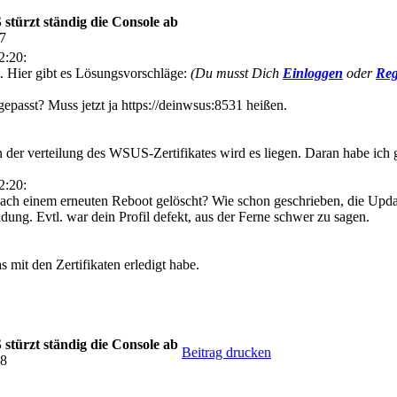
türzt ständig die Console ab
07
2:20:
at. Hier gibt es Lösungsvorschläge:
(Du musst Dich
Einloggen
oder
Reg
epasst? Muss jetzt ja https://deinwsus:8531 heißen.
er verteilung des WSUS-Zertifikates wird es liegen. Daran habe ich g
2:20:
ach einem erneuten Reboot gelöscht? Wie schon geschrieben, die Upda
dung. Evtl. war dein Profil defekt, aus der Ferne schwer zu sagen.
s mit den Zertifikaten erledigt habe.
türzt ständig die Console ab
Beitrag drucken
28