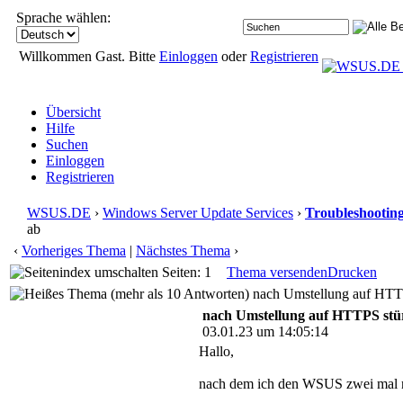
Sprache wählen:
Willkommen Gast. Bitte
Einloggen
oder
Registrieren
Übersicht
Hilfe
Suchen
Einloggen
Registrieren
WSUS.DE
›
Windows Server Update Services
›
Troubleshootin
ab
‹
Vorheriges Thema
|
Nächstes Thema
›
Seiten: 1
Thema versenden
Drucken
nach Umstellung auf HTTPS
nach Umstellung auf HTTPS stür
03.01.23 um 14:05:14
Hallo,
nach dem ich den WSUS zwei mal ne