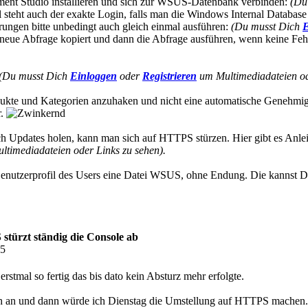
ent Studio installieren und sich zur WSUS-Datenbank verbinden:
(Du
 steht auch der exakte Login, falls man die Windows Internal Database in
rungen bitte unbedingt auch gleich einmal ausführen:
(Du musst Dich
E
neue Abfrage kopiert und dann die Abfrage ausführen, wenn keine Fehle
(Du musst Dich
Einloggen
oder
Registrieren
um Multimediadateien od
 Produkte und Kategorien anzuhaken und nicht eine automatische Genehm
r.
ich Updates holen, kann man sich auf HTTPS stürzen. Hier gibt es Anle
timediadateien oder Links zu sehen).
utzerprofil des Users eine Datei WSUS, ohne Endung. Die kannst Du au
türzt ständig die Console ab
05
stmal so fertig das bis dato kein Absturz mehr erfolgte.
ch an und dann würde ich Dienstag die Umstellung auf HTTPS machen