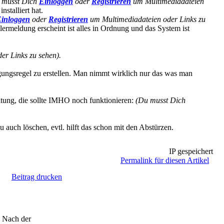
 musst Dich
Einloggen
oder
Registrieren
um Multimediadateien
stalliert hat.
inloggen
oder
Registrieren
um Multimediadateien oder Links zu
rmeldung erscheint ist alles in Ordnung und das System ist
er Links zu sehen).
igungsregel zu erstellen. Man nimmt wirklich nur das was man
itung, die sollte IMHO noch funktionieren:
(Du musst Dich
ch löschen, evtl. hilft das schon mit den Abstürzen.
IP gespeichert
Permalink für diesen Artikel
Beitrag drucken
. Nach der