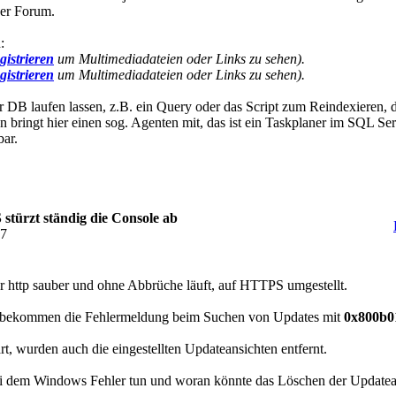
ner Forum.
:
gistrieren
um Multimediadateien oder Links zu sehen).
gistrieren
um Multimediadateien oder Links zu sehen).
 DB laufen lassen, z.B. ein Query oder das Script zum Reindexieren, 
n bringt hier einen sog. Agenten mit, das ist ein Taskplaner im SQL S
bar.
türzt ständig die Console ab
57
r http sauber und ohne Abbrüche läuft, auf HTTPS umgestellt.
nts bekommen die Fehlermeldung beim Suchen von Updates mit
0x800b0
t, wurden auch die eingestellten Updateansichten entfernt.
i dem Windows Fehler tun und woran könnte das Löschen der Updatean