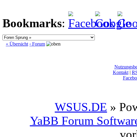
Bookmarks
:
« Übersicht
‹ Forum
Nutzungsb
Kontakt
|
R
Facebo
WSUS.DE
» Po
YaBB Forum Softwar
vor