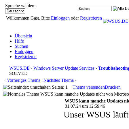
Sprache wählen:
Willkommen Gast. Bitte
Einloggen
oder
Registrieren
Übersicht
Hilfe
Suchen
Einloggen
Registrieren
WSUS.DE
›
Windows Server Update Services
›
Troubleshootin
SOLVED
‹
Vorheriges Thema
|
Nächstes Thema
›
Seiten: 1
Thema versenden
Drucken
WSUS kann manche Updates nicht von Microsof
WSUS kann manche Updates nic
31.07.24 um 12:59:46
Unser WSUS läuft 