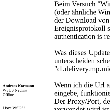
Beim Versuch "Wi
(oder ähnliche Wi
der Download von M
Ereignisprotokoll 
authentication is r
Was dieses Update
unterscheiden schei
"dl.delivery.mp.mi
Wenn ich die Url 
Andreas Kormann
WSUS Neuling
eingebe, funktioni
Offline
Der Proxy/Port, de
verwendet wird ist
I love WSUS!