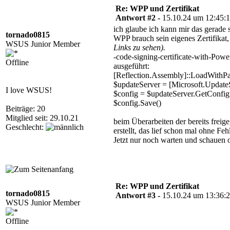
Re: WPP und Zertifikat
Antwort #2 -
15.10.24 um 12:45:
ich glaube ich kann mir das gerade
tornado0815
WPP brauch sein eigenes Zertifikat,
WSUS Junior Member
Links zu sehen).
-code-signing-certificate-with-Powe
Offline
ausgeführt:
[Reflection.Assembly]::LoadWithPa
$updateServer = [Microsoft.Update
I love WSUS!
$config = $updateServer.GetConfigu
$config.Save()
Beiträge: 20
Mitglied seit: 29.10.21
beim Überarbeiten der bereits frei
Geschlecht:
erstellt, das lief schon mal ohne Feh
Jetzt nur noch warten und schauen
Re: WPP und Zertifikat
tornado0815
Antwort #3 -
15.10.24 um 13:36:
WSUS Junior Member
Offline