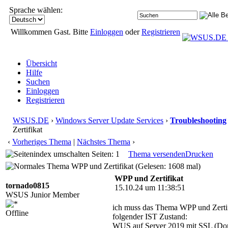
Sprache wählen:
Willkommen Gast. Bitte
Einloggen
oder
Registrieren
Übersicht
Hilfe
Suchen
Einloggen
Registrieren
WSUS.DE
›
Windows Server Update Services
›
Troubleshooting
Zertifikat
‹
Vorheriges Thema
|
Nächstes Thema
›
Seiten: 1
Thema versenden
Drucken
WPP und Zertifikat (Gelesen: 1608 mal)
WPP und Zertifikat
tornado0815
15.10.24 um 11:38:51
WSUS Junior Member
ich muss das Thema WPP und Zertifi
Offline
folgender IST Zustand:
WUS auf Server 2019 mit SSL (Do