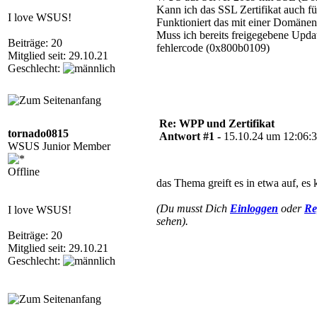
Kann ich das SSL Zertifikat auch 
I love WSUS!
Funktioniert das mit einer Domänen
Muss ich bereits freigegebene Updat
Beiträge: 20
fehlercode (0x800b0109)
Mitglied seit: 29.10.21
Geschlecht:
Re: WPP und Zertifikat
tornado0815
Antwort #1 -
15.10.24 um 12:06:
WSUS Junior Member
Offline
das Thema greift es in etwa auf, es
(Du musst Dich
Einloggen
oder
Re
I love WSUS!
sehen).
Beiträge: 20
Mitglied seit: 29.10.21
Geschlecht: