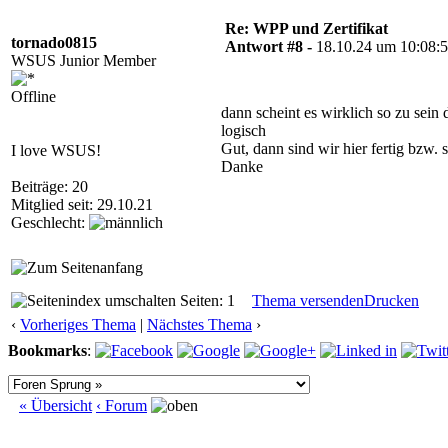
Re: WPP und Zertifikat
tornado0815
Antwort #8 -
18.10.24 um 10:08:
WSUS Junior Member
Offline
dann scheint es wirklich so zu sei
logisch
Gut, dann sind wir hier fertig bzw.
I love WSUS!
Danke
Beiträge: 20
Mitglied seit: 29.10.21
Geschlecht:
Seiten: 1
Thema versenden
Drucken
‹
Vorheriges Thema
|
Nächstes Thema
›
Bookmarks
:
« Übersicht
‹ Forum