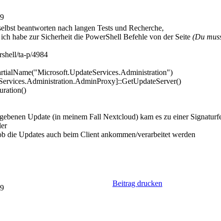
19
 selbst beantworten nach langen Tests und Recherche,
 ich habe zur Sicherheit die PowerShell Befehle von der Seite
(Du mus
rshell/ta-p/4984
rtialName("Microsoft.UpdateServices.Administration")
Services.Administration.AdminProxy]::GetUpdateServer()
ration()
gegebenen Update (in meinem Fall Nextcloud) kam es zu einer Signatur
ler
 ob die Updates auch beim Client ankommen/verarbeitet werden
Beitrag drucken
29