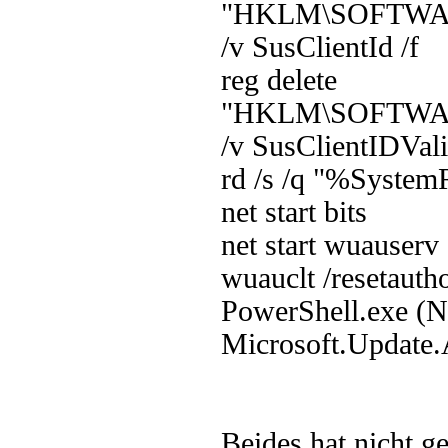
"HKLM\SOFTWARE\
/v SusClientId /f
reg delete
"HKLM\SOFTWARE\
/v SusClientIDVali
rd /s /q "%System
net start bits
net start wuauserv
wuauclt /resetauth
PowerShell.exe (
Microsoft.Update
Beides hat nicht 