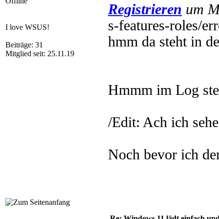
Offline
Registrieren
um Mu
s-features-roles/
I love WSUS!
hmm da steht in de
Beiträge: 31
Mitglied seit: 25.11.19
Hmmm im Log steht 
/Edit: Ach ich sehe
Noch bevor ich d
Re: Windows 11 lädt einfach upd