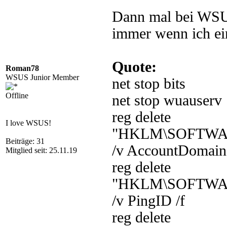
Dann mal bei WSUS
immer wenn ich ei
Quote:
Roman78
WSUS Junior Member
net stop bits
Offline
net stop wuauserv
reg delete
I love WSUS!
"HKLM\SOFTWARE\
Beiträge: 31
/v AccountDomainS
Mitglied seit: 25.11.19
reg delete
"HKLM\SOFTWARE\
/v PingID /f
reg delete