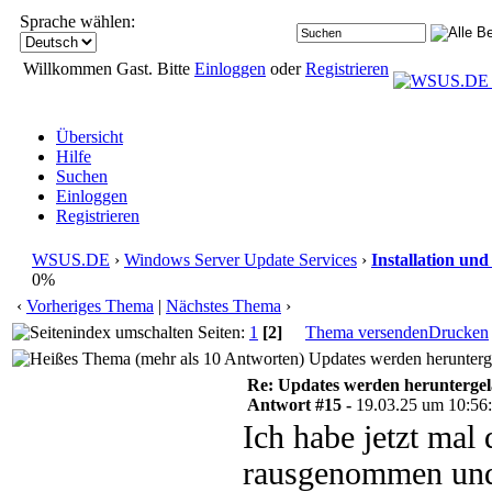
Sprache wählen:
Willkommen Gast. Bitte
Einloggen
oder
Registrieren
Übersicht
Hilfe
Suchen
Einloggen
Registrieren
WSUS.DE
›
Windows Server Update Services
›
Installation un
0%
‹
Vorheriges Thema
|
Nächstes Thema
›
Seiten:
1
[2]
Thema versenden
Drucken
Updates werden herunterg
Re: Updates werden herunterge
Antwort #15 -
19.03.25 um 10:56
Ich habe jetzt ma
rausgenommen und 