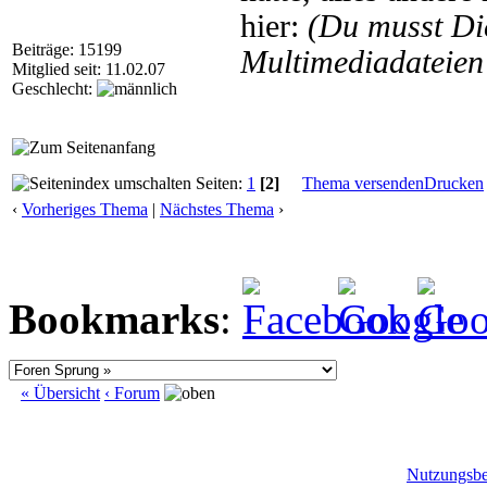
hier:
(Du musst D
Beiträge: 15199
Multimediadateien 
Mitglied seit: 11.02.07
Geschlecht:
Seiten:
1
[2]
Thema versenden
Drucken
‹
Vorheriges Thema
|
Nächstes Thema
›
Bookmarks
:
« Übersicht
‹ Forum
Nutzungsb