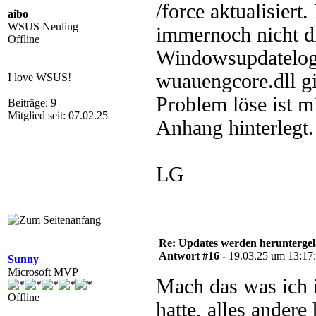
/force aktualisiert
aibo
WSUS Neuling
immernoch nicht d
Offline
Windowsupdatelogs 
wuauengcore.dll gi
I love WSUS!
Problem löse ist m
Beiträge: 9
Mitglied seit: 07.02.25
Anhang hinterlegt.
LG
Re: Updates werden herunterge
Antwort #16 -
19.03.25 um 13:17
Sunny
Microsoft MVP
Mach das was ich 
Offline
hatte, alles ander