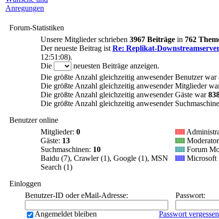
Forum-Statistiken
Unsere Mitglieder schrieben
3967 Beiträge
in
762 Them
Der neueste Beitrag ist
Re: Replikat-Downstreamserve
12:51:08).
Die
neuesten Beiträge anzeigen.
Die größte Anzahl gleichzeitig anwesender Benutzer war
Die größte Anzahl gleichzeitig anwesender Mitglieder w
Die größte Anzahl gleichzeitig anwesender Gäste war
83
Die größte Anzahl gleichzeitig anwesender Suchmaschin
Benutzer online
Mitglieder:
0
lllll
Administra
Gäste:
13
lllll
Moderator
Suchmaschinen:
10
lllll
Forum Mod
Baidu (7), Crawler (1), Google (1), MSN
lllll
Microsof
Search (1)
Einloggen
Benutzer-ID oder eMail-Adresse
:
Passwort
:
Angemeldet bleiben
Passwort vergesse