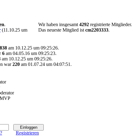
en
.
Wir haben insgesamt
4292
registrierte Mitglieder.
r
(11.10.25 um
Das neueste Mitglied ist
cm2203333
.
838
am 10.12.25 um 09:25:26.
ar
6
am 04.05.16 um 09:25:23.
8
am 10.12.25 um 09:25:26.
en war
220
am 01.07.24 um 04:07:51.
tor
erator
t MVP
n?
Registrieren