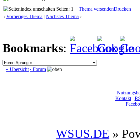
Seiten: 1
Thema versenden
Drucken
‹
Vorheriges Thema
|
Nächstes Thema
›
Bookmarks
:
« Übersicht
‹ Forum
Nutzungsb
Kontakt
|
R
Facebo
WSUS.DE
» Po