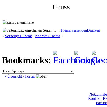
Gruss
Seiten: 1
Thema versenden
Drucken
‹
Vorheriges Thema
|
Nächstes Thema
›
Bookmarks
:
« Übersicht
‹ Forum
Nutzungsb
Kontakt
|
R
Facebo