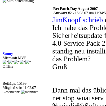
Re: Patch-Day August 2007
Antwort #2 -
16.08.07 um 11:34:
JimKnopf schrieb
Ich habe das Probl
Sicherheitsupdate
4.0 Service Pack 
standig neu instal
Sunny
das Problem?
Microsoft MVP
Gruß
Offline
Beiträge: 15199
Mitglied seit: 11.02.07
Dann mal das übli
Geschlecht:
net stop wuauserv
%windir%\Software