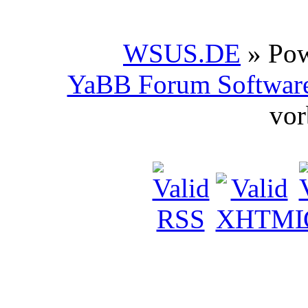
WSUS.DE
» Po
YaBB Forum Softwar
vor