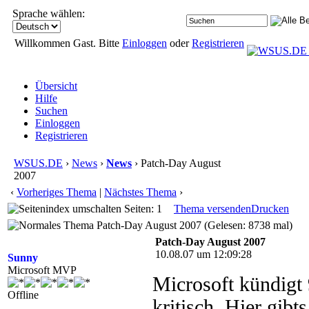
Sprache wählen:
Willkommen Gast. Bitte
Einloggen
oder
Registrieren
Übersicht
Hilfe
Suchen
Einloggen
Registrieren
WSUS.DE
›
News
›
News
› Patch-Day August
2007
‹
Vorheriges Thema
|
Nächstes Thema
›
Seiten: 1
Thema versenden
Drucken
Patch-Day August 2007 (Gelesen: 8738 mal)
Patch-Day August 2007
10.08.07 um 12:09:28
Sunny
Microsoft MVP
Microsoft kündigt
Offline
kritisch. Hier gibt