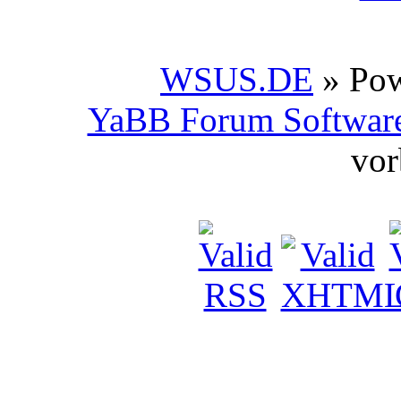
WSUS.DE
» Po
YaBB Forum Softwar
vor