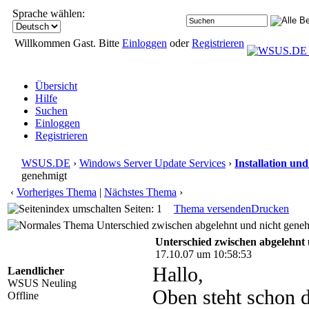
Sprache wählen:
Willkommen Gast. Bitte
Einloggen
oder
Registrieren
Übersicht
Hilfe
Suchen
Einloggen
Registrieren
WSUS.DE
›
Windows Server Update Services
›
Installation un
genehmigt
‹
Vorheriges Thema
|
Nächstes Thema
›
Seiten: 1
Thema versenden
Drucken
Unterschied zwischen abgelehnt und nicht geneh
Unterschied zwischen abgelehnt
17.10.07 um 10:58:53
Hallo,
Laendlicher
WSUS Neuling
Oben steht schon d
Offline