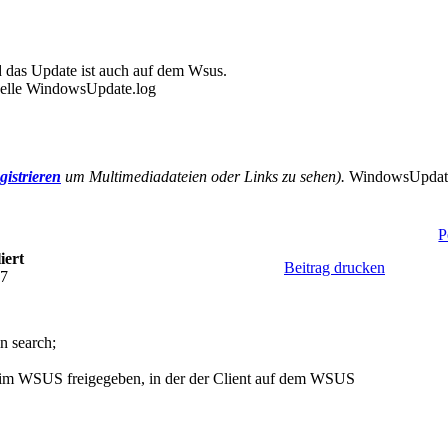
nd das Update ist auch auf dem Wsus.
uelle WindowsUpdate.log
gistrieren
um Multimediadateien oder Links zu sehen).
WindowsUpdate
P
iert
Beitrag drucken
17
n search;
e im WSUS freigegeben, in der der Client auf dem WSUS