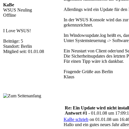
KaBe
Allerdings wird ein Update für den 
WSUS Neuling
Offline
In der WSUS Konsole wird das zur In
gekennzeichnet.
I Love WSUS!
Im Windowsupdate.log heißt es, da
Unter Systemsteuerung -> Software i
Beiträge: 5
Standort: Berlin
Ein Neustart von Client oder/und S
Mitglied seit: 01.01.08
Die Sicherheitsupdates des letzten P
Für einen Tipp wäre ich dankbar.
Fragende Grüße aus Berlin
Klaus
Re: Ein Update wird nicht install
Antwort #1 -
01.01.08 um 17:09:
KaBe schrieb
on 01.01.08 um 16:46
Hallo und ein gutes neues Jahr allers