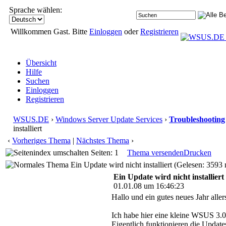
Sprache wählen:
Willkommen Gast. Bitte
Einloggen
oder
Registrieren
Übersicht
Hilfe
Suchen
Einloggen
Registrieren
WSUS.DE
›
Windows Server Update Services
›
Troubleshooting
installiert
‹
Vorheriges Thema
|
Nächstes Thema
›
Seiten: 1
Thema versenden
Drucken
Ein Update wird nicht installiert (Gelesen: 3593 
Ein Update wird nicht installiert
01.01.08 um 16:46:23
Hallo und ein gutes neues Jahr allers
Ich habe hier eine kleine WSUS 3.0
Eigentlich funktionieren die Updates