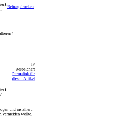
iert
Beitrag drucken
51
llieren?
IP
gespeichert
Permalink für
diesen Artikel
iert
37
ogen und installiert.
ch vermeiden wollte.