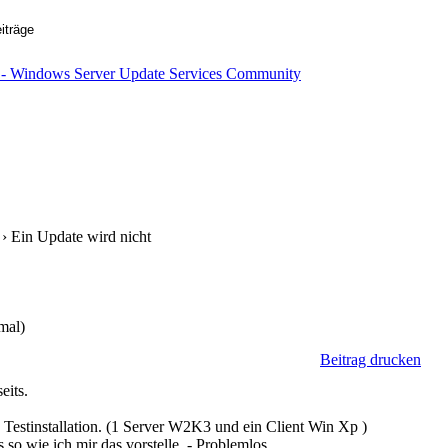
› Ein Update wird nicht
mal)
Beitrag drucken
eits.
 Testinstallation. (1 Server W2K3 und ein Client Win Xp )
 so wie ich mir das vorstelle. - Problemlos.