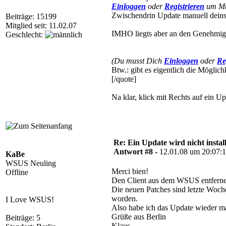
Einloggen
oder
Registrieren
um Mul
Zwischendrin Update manuell deinst
Beiträge: 15199
Mitglied seit: 11.02.07
IMHO liegts aber an den Genehmigun
Geschlecht:
(Du musst Dich
Einloggen
oder
Re
Btw.: gibt es eigentlich die Möglic
[/quote]
Na klar, klick mit Rechts auf ein 
Re: Ein Update wird nicht install
Antwort #8 -
12.01.08 um 20:07:
KaBe
WSUS Neuling
Merci bien!
Offline
Den Client aus dem WSUS entfernen 
Die neuen Patches sind letzte Woc
worden.
I Love WSUS!
Also habe ich das Update wieder manu
Grüße aus Berlin
Beiträge: 5
Klaus