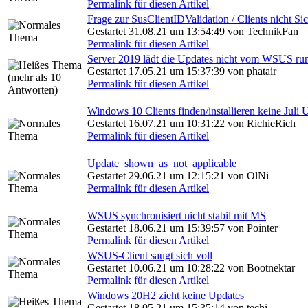
Permalink für diesen Artikel
Frage zur SusClientIDValidation / Clients nicht Si
Gestartet 31.08.21 um 13:54:49 von TechnikFan
Permalink für diesen Artikel
Server 2019 lädt die Updates nicht vom WSUS run
Gestartet 17.05.21 um 15:37:39 von phatair
Permalink für diesen Artikel
Windows 10 Clients finden/installieren keine Juli 
Gestartet 16.07.21 um 10:31:22 von RichieRich
Permalink für diesen Artikel
Update_shown_as_not_applicable
Gestartet 29.06.21 um 12:15:21 von OlNi
Permalink für diesen Artikel
WSUS synchronisiert nicht stabil mit MS
Gestartet 18.06.21 um 15:39:57 von Pointer
Permalink für diesen Artikel
WSUS-Client saugt sich voll
Gestartet 10.06.21 um 10:28:22 von Bootnektar
Permalink für diesen Artikel
Windows 20H2 zieht keine Updates
Gestartet 18.05.21 um 15:35:14 von techi