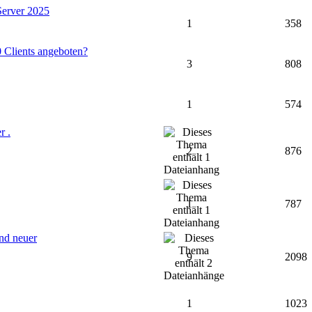
Server 2025
1
358
 Clients angeboten?
3
808
1
574
r .
2
876
1
787
nd neuer
9
2098
1
1023