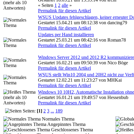
« Seiten
1
2
alle
»
Permalink für diesen Artikel
WSUS Updates fehlgeschlagen, keiner erneuter 
Gestartet 15.04.21 um 08:12:38 von dancing79
Permalink für diesen Artikel
Updates per Hand installieren
Gestartet 25.03.21 um 08:42:16 von Roman78
Permalink für diesen Artikel
Windows Server 2012 und 2012 R2 kommuniziere
Gestartet 16.02.21 um 09:50:39 von Nico Böge
Permalink für diesen Artikel
WSUS stellt Win10 2004 und 20H2 nicht zur Ver
Gestartet 12.02.21 um 11:23:27 von MHKai
Permalink für diesen Artikel
Windows 10 10H2, Automatische Installation ohne
Gestartet 16.01.21 um 19:49:57 von Hessenbub
Permalink für diesen Artikel
Seiten:
[1]
2
3
...
189
Normales Thema
Angepinntes Thema
Geschlossenes Thema