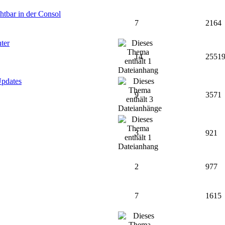
chtbar in der Consol
7
2164
ter
14
2551
Updates
9
3571
3
921
2
977
7
1615