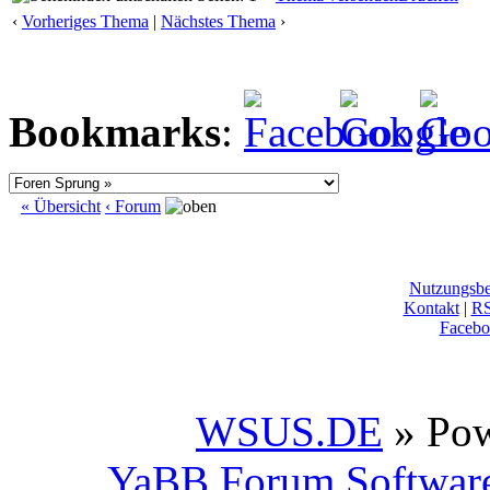
‹
Vorheriges Thema
|
Nächstes Thema
›
Bookmarks
:
« Übersicht
‹ Forum
Nutzungsb
Kontakt
|
R
Facebo
WSUS.DE
» Po
YaBB Forum Softwar