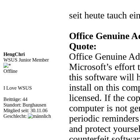
seit heute tauch e
Office Genuine A
Quote:
HengChri
Office Genuine Adv
WSUS Junior Member
Microsoft’s effort 
Offline
this software will 
install on this com
I Love WSUS
licensed. If the co
Beiträge: 44
Standort: Burghausen
computer is not ge
Mitglied seit: 30.11.06
Geschlecht:
periodic reminders
and protect yourse
counterfeit softwa