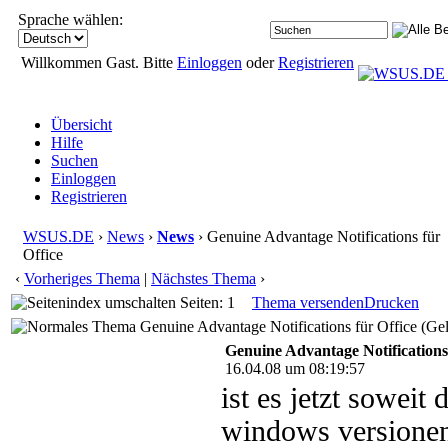
Sprache wählen:
Willkommen Gast. Bitte
Einloggen
oder
Registrieren
Übersicht
Hilfe
Suchen
Einloggen
Registrieren
WSUS.DE
›
News
›
News
› Genuine Advantage Notifications für
Office
‹
Vorheriges Thema
|
Nächstes Thema
›
Seiten: 1
Thema versenden
Drucken
Genuine Advantage Notifications für Office (Ge
Genuine Advantage Notifications 
16.04.08 um 08:19:57
ist es jetzt soweit
windows versionen