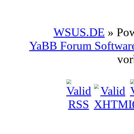
WSUS.DE
» Po
YaBB Forum Softwar
vor