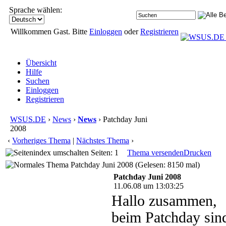
Sprache wählen:
Willkommen Gast. Bitte
Einloggen
oder
Registrieren
Übersicht
Hilfe
Suchen
Einloggen
Registrieren
WSUS.DE
›
News
›
News
› Patchday Juni
2008
‹
Vorheriges Thema
|
Nächstes Thema
›
Seiten: 1
Thema versenden
Drucken
Patchday Juni 2008 (Gelesen: 8150 mal)
Patchday Juni 2008
11.06.08 um 13:03:25
Hallo zusammen,
beim Patchday sind