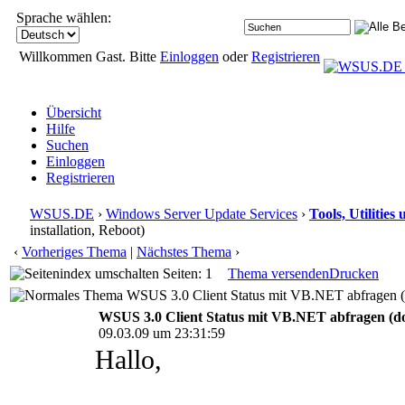
Sprache wählen:
Willkommen Gast. Bitte
Einloggen
oder
Registrieren
Übersicht
Hilfe
Suchen
Einloggen
Registrieren
WSUS.DE
›
Windows Server Update Services
›
Tools, Utilitie
installation, Reboot)
‹
Vorheriges Thema
|
Nächstes Thema
›
Seiten: 1
Thema versenden
Drucken
WSUS 3.0 Client Status mit VB.NET abfragen (do
WSUS 3.0 Client Status mit VB.NET abfragen (dow
09.03.09 um 23:31:59
Hallo,