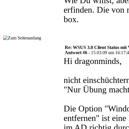
Wie Du willst, abe
erfinden. Die von 
box.
Re: WSUS 3.0 Client Status mit 
Antwort #6 -
15.03.09 um 16:17:
Hi dragonminds,
nicht einschüchter
"Nur Übung macht
Die Option "Windo
entfernen" ist ein
im AD richtig durc