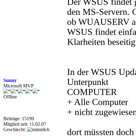
Der WSUS findet g
den MS-Servern. C
ob WUAUSERV aktiv
WSUS findet einfac
Klarheiten beseitig
In der WSUS Updat
Unterpunkt
Sunny
Microsoft MVP
COMPUTER
Offline
+ Alle Computer
+ nicht zugewiese
Beiträge: 15199
Mitglied seit: 11.02.07
Geschlecht:
dort müssten doch 