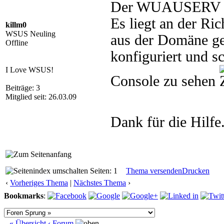
Der WUAUSERV ist
Es liegt an der Ric
killm0
WSUS Neuling
aus der Domäne g
Offline
konfiguriert und 
I Love WSUS!
Console zu sehen
Beiträge: 3
Mitglied seit: 26.03.09
Dank für die Hilfe
Seiten: 1
Thema versenden
Drucken
‹
Vorheriges Thema
|
Nächstes Thema
›
Bookmarks
:
« Übersicht
‹ Forum