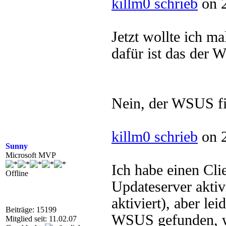
killm0 schrieb
on 2
Jetzt wollte ich m
dafür ist das der 
Nein, der WSUS fi
killm0 schrieb
on 2
Sunny
Microsoft MVP
Ich habe einen Cli
Offline
Updateserver akti
aktiviert), aber le
Beiträge: 15199
WSUS gefunden, we
Mitglied seit: 11.02.07