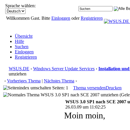
Sprache wählen:
Willkommen Gast. Bitte
Einloggen
oder
Registrieren
Übersicht
Hilfe
Suchen
Einloggen
Registrieren
WSUS.DE
›
Windows Server Update Services
›
Installation un
umziehen
‹
Vorheriges Thema
|
Nächstes Thema
›
Seiten: 1
Thema versenden
Drucken
WSUS 3.0 SP1 nach SCE 2007 umziehen (Geles
WSUS 3.0 SP1 nach SCE 2007 
26.03.09 um 11:02:25
Moin moin,