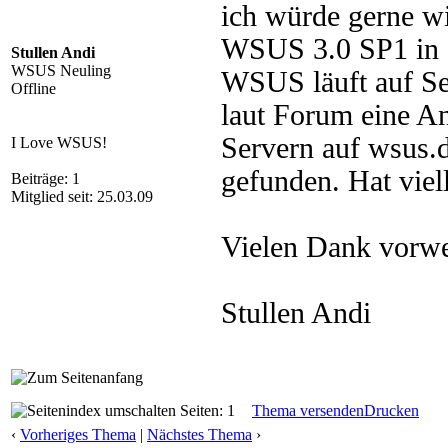
ich würde gerne wi
WSUS 3.0 SP1 in 
Stullen Andi
WSUS Neuling
WSUS läuft auf Se
Offline
laut Forum eine A
Servern auf wsus.d
I Love WSUS!
gefunden. Hat viel
Beiträge: 1
Mitglied seit: 25.03.09
Vielen Dank vorwe
Stullen Andi
Seiten: 1
Thema versenden
Drucken
‹
Vorheriges Thema
|
Nächstes Thema
›