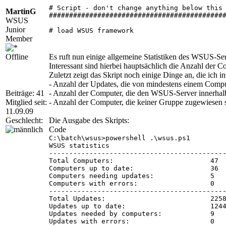
# Script - don't change anything below this 
MartinG
############################################
WSUS
Junior
# load WSUS framework

Member
[void][reflection.assembly]::LoadWithPartial
# connect to specified WSUS server

Offline
Es ruft nun einige allgemeine Statistiken des WSUS-Ser
# see here for information of the IUpdateSer
Interessant sind hierbei hauptsächlich die Anzahl der
# -> http://msdn.microsoft.com/en-us/library
Zuletzt zeigt das Skript noch einige Dinge an, die ich in
$wsus = [Microsoft.UpdateServices.Administra
- Anzahl der Updates, die von mindestens einem Comput
# get general status information

Beiträge: 41
- Anzahl der Computer, die den WSUS-Server innerhalb
# see here for more infos about the properti
Mitglied seit:
- Anzahl der Computer, die keiner Gruppe zugewiesen 
# -> http://msdn.microsoft.com/en-us/library
11.09.09
$status = $wsus.GetStatus()

Geschlecht:
Die Ausgabe des Skripts:
$totalComputers = $status.ComputerTargetCoun
$computersUpToDate = $status.ComputersUpToDa
Code
$computersNeedingUpdates = $status.ComputerT
C:\batch\wsus>powershell .\wsus.ps1

$computersWithErrors = $status.ComputerTarge
WSUS statistics

$totalUpdates = $status.UpdateCount

--------------------------------------------
$updatesUpToDate = $status.UpdatesUpToDateCo
Total Computers:                        47

$updatesNeeded = $status.UpdatesNeededByComp
Computers up to date:                   36

$updatesWithErrors = $status.UpdatesWithClie
Computers needing updates:              5

Computers with errors:                  0

# needed, but not approved updates

--------------------------------------------
$updateScope = new-object Microsoft.UpdateSe
Total Updates:                          2258
$updateScope.ApprovedStates = [Microsoft.Upd
Updates up to date:                     1244
$updateServerStatus = $wsus.GetUpdateStatus(
Updates needed by computers:            9

$updatesNeededByComputersNotApproved = $upda
Updates with errors:                    0
