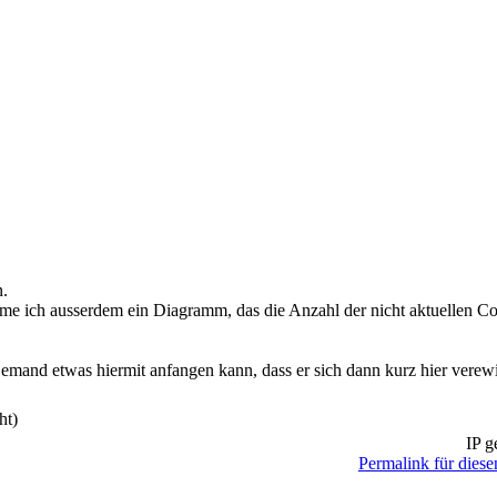
pan))

erTargetGroupId]::UnassignedComputers).GetComputerTarget
n.
me ich ausserdem ein Diagramm, das die Anzahl der nicht aktuellen C
jemand etwas hiermit anfangen kann, dass er sich dann kurz hier verewi
ht)
IP g
Permalink für diese