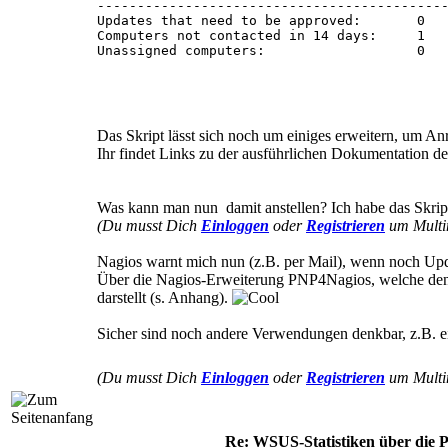
--------------------------------------------
# computers that did not contact the server 
Updates that need to be approved:       0

$timeSpan = new-object TimeSpan($daysBeforeW
Computers not contacted in 14 days:     1

$computersNotContacted = $wsus.GetComputersN
Unassigned computers:                   0 

# computers in the "not assigned" group

$computerTargetScope = new-object Microsoft.
$computersNotAssigned = $wsus.GetComputerTar
Das Skript lässt sich noch um einiges erweitern, um A
# output

Ihr findet Links zu der ausführlichen Dokumentation 
"WSUS statistics"

"-------------------------------------------
"Total Computers:			$totalComputers"

Was kann man nun damit anstellen? Ich habe das Skri
"Computers up to date:			$computersUpToDate"

(Du musst Dich
Einloggen
oder
Registrieren
um Multim
"Computers needing updates:		$computersNeedingUpdates"

"Computers with errors:			$computersWithErrors"

"-------------------------------------------
Nagios warnt mich nun (z.B. per Mail), wenn noch Upd
"Total Updates:				$totalUpdates"

Über die Nagios-Erweiterung PNP4Nagios, welche den V
"Updates up to date:			$updatesUpToDate"

darstellt (s. Anhang).
"Updates needed by computers:		$updatesNeeded"

"Updates with errors:			$updatesWithErrors"

"-------------------------------------------
Sicher sind noch andere Verwendungen denkbar, z.B. ein
"Updates that need to be approved:	$updatesNeededByComputersNotApproved"

"Computers not contacted in $daysBeforeWarn days:	$computersNotCon
(Du musst Dich
Einloggen
oder
Registrieren
um Multim
"Unassigned computers:			$computersNotAssigned" 

Re: WSUS-Statistiken über die 