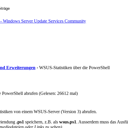
s und Erweiterungen
› WSUS-Statistiken über die PowerShell
 PowerShell abrufen (Gelesen: 26612 mal)
atistiken von einem WSUS-Server (Version 3) abrufen.
teiendung
.ps1
speichern, z.B. als
wsus.ps1
. Ausserdem muss das Ausführ
ediadateien oder Links zu sehen).