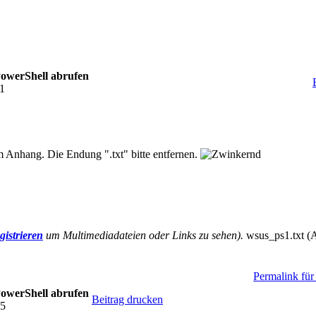
PowerShell abrufen
11
 im Anhang. Die Endung ".txt" bitte entfernen.
gistrieren
um Multimediadateien oder Links zu sehen).
wsus_ps1.txt (
Permalink für 
PowerShell abrufen
Beitrag drucken
25