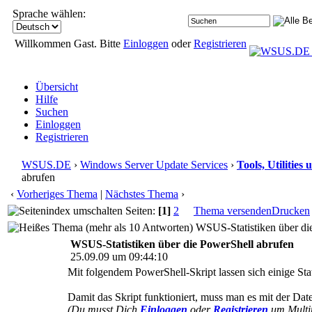
Sprache wählen:
Willkommen Gast. Bitte
Einloggen
oder
Registrieren
Übersicht
Hilfe
Suchen
Einloggen
Registrieren
WSUS.DE
›
Windows Server Update Services
›
Tools, Utilitie
abrufen
‹
Vorheriges Thema
|
Nächstes Thema
›
Seiten:
[1]
2
Thema versenden
Drucken
WSUS-Statistiken über die
WSUS-Statistiken über die PowerShell abrufen
25.09.09 um 09:44:10
Mit folgendem PowerShell-Skript lassen sich einige St
Damit das Skript funktioniert, muss man es mit der Da
(Du musst Dich
Einloggen
oder
Registrieren
um Multim