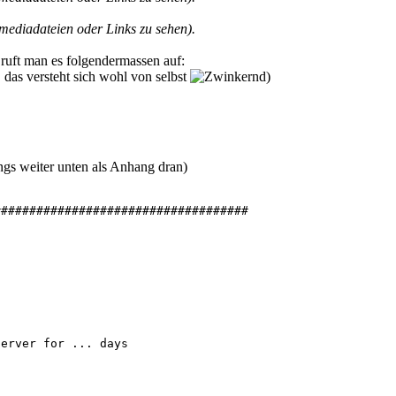
ediadateien oder Links zu sehen).
, ruft man es folgendermassen auf:
. das versteht sich wohl von selbst
)
ings weiter unten als Anhang dran)
###################################

erver for ... days
