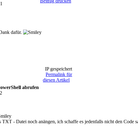
Beitrag drucken
01
 Dank dafür.
IP gespeichert
Permalink für
diesen Artikel
PowerShell abrufen
12
ls TXT - Datei noch anängen, ich schaffe es jedenfalls nicht den Code