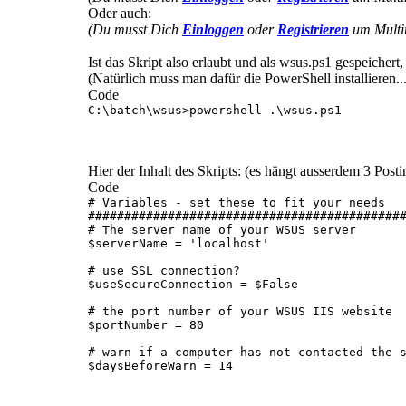
Oder auch:
(Du musst Dich
Einloggen
oder
Registrieren
um Multim
Ist das Skript also erlaubt und als wsus.ps1 gespeichert
(Natürlich muss man dafür die PowerShell installieren..
Code
C:\batch\wsus>powershell .\wsus.ps1 

Hier der Inhalt des Skripts: (es hängt ausserdem 3 Post
Code
# Variables - set these to fit your needs

############################################
# The server name of your WSUS server

$serverName = 'localhost'

# use SSL connection?

$useSecureConnection = $False

# the port number of your WSUS IIS website

$portNumber = 80

# warn if a computer has not contacted the s
$daysBeforeWarn = 14
