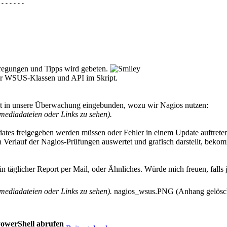
------

in $daysBeforeWarn days

arn, 0, 0, 0)

otContactedSinceCount([DateTime]::UtcNow.Subtract($timeS
UpdateServices.Administration.ComputerTargetScope

getGroup([Microsoft.UpdateServices.Administration.Comput
nregungen und Tipps wird gebeten.
der WSUS-Klassen und API im Skript.
-------"

pt in unsere Überwachung eingebunden, wozu wir Nagios nutzen:
ediadateien oder Links zu sehen).
-------"

ates freigegeben werden müssen oder Fehler in einem Update auftrete
erlauf der Nagios-Prüfungen auswertet und grafisch darstellt, bekom
-------"

 täglicher Report per Mail, oder Ähnliches. Würde mich freuen, falls 
tacted"

ediadateien oder Links zu sehen).
nagios_wsus.PNG (Anhang gelösc
PowerShell abrufen