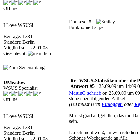
Offline
Dankeschön
I Love WSUS!
Funktioniert super
Beiträge: 1381
Standort: Berlin
Mitglied seit: 22.01.08
Geschlecht:
Re: WSUS-Statistiken über die 
UMeadow
Antwort #5 -
25.09.09 um 14:09:
WSUS Spezialist
MartinG schrieb
on 25.09.09 um 09
siehe dazu folgenden Artikel:
Offline
(Du musst Dich
Einloggen
oder
Re
Mir ist grad aufgefallen, das die Da
I Love WSUS!
sein.
Beiträge: 1381
Da ich nicht weiß, an wen ich diese
Standort: Berlin
Schönes Wochenende an Alle
Mitglied seit: 22.01.08