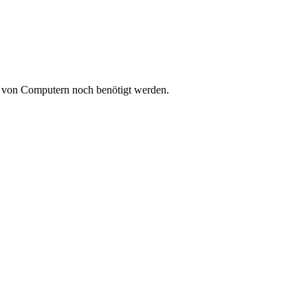
ie von Computern noch benötigt werden.
S.85).aspx

eConnection, $portNumber)   

tus_properties(VS.85).aspx
