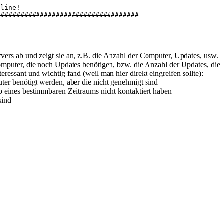
line!

###################################

Name("Microsoft.UpdateServices.Administration")   

vers ab und zeigt sie an, z.B. die Anzahl der Computer, Updates, usw.
ver class

 Computer, die noch Updates benötigen, bzw. die Anzahl der Updates, d
/microsoft.updateservices.administration.iupdateserver(V
teressant und wichtig fand (weil man hier direkt eingreifen sollte):
tion.AdminProxy]::getUpdateServer($serverName, $useSecur
er benötigt werden, aber die nicht genehmigt sind
 eines bestimmbaren Zeitraums nicht kontaktiert haben
es of GetStatus()

sind
/microsoft.updateservices.administration.updateserversta
t

teCount

argetsNeedingUpdatesCount

tsWithUpdateErrorsCount

------

unt

utersCount

ntErrorsCount

------

rvices.Administration.UpdateScope



ateServices.Administration.ApprovedStates]::NotApproved



$updateScope, $False)

teServerStatus.UpdatesNeededByComputersCount
