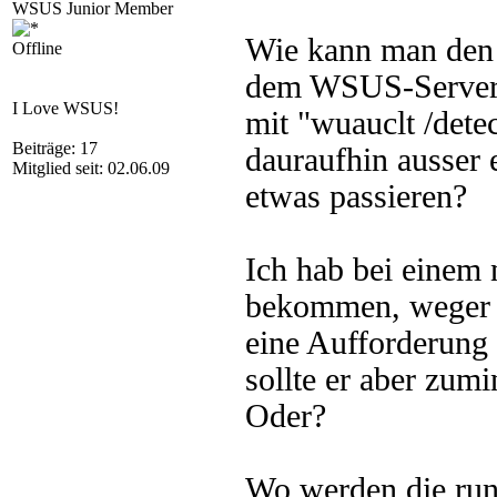
WSUS Junior Member
Wie kann man den C
Offline
dem WSUS-Server n
I Love WSUS!
mit "wuauclt /dete
Beiträge: 17
dauraufhin ausser
Mitglied seit: 02.06.09
etwas passieren?
Ich hab bei einem
bekommen, weger e
eine Aufforderung 
sollte er aber zum
Oder?
Wo werden die run