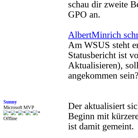
schau dir zweite B
GPO an.
AlbertMinrich sch
Am WSUS steht er 
Statusbericht ist v
Aktualisieren), sol
angekommen sein
Sunny
Der aktualisiert si
Microsoft MVP
Beginn mit kürzere
Offline
ist damit gemeint.