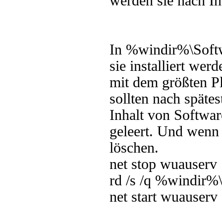
werden sie nach In
In %windir%\Softw
sie installiert wer
mit dem größten P
sollten nach späte
Inhalt von Softwa
geleert. Und wenn
löschen.
net stop wuauserv
rd /s /q %windir%
net start wuauserv