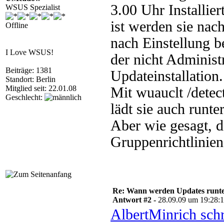
3.00 Uhr Installie
WSUS Spezialist
ist werden sie nac
Offline
nach Einstellung b
I Love WSUS!
der nicht Administ
Beiträge: 1381
Updateinstallation.
Standort: Berlin
Mitglied seit: 22.01.08
Mit wuauclt /detec
Geschlecht:
lädt sie auch runte
Aber wie gesagt, d
Gruppenrichtlinien 
Re: Wann werden Updates runterg
Antwort #2 -
28.09.09 um 19:28:
AlbertMinrich sch