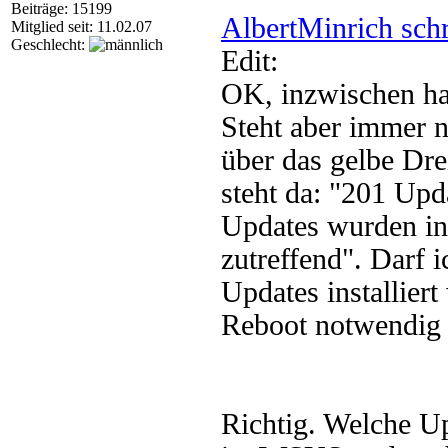
Beiträge: 15199
AlbertMinrich sch
Mitglied seit: 11.02.07
Geschlecht:
Edit:
OK, inzwischen hat 
Steht aber immer 
über das gelbe Dr
steht da: "201 Upda
Updates wurden ins
zutreffend". Darf i
Updates installier
Reboot notwendig
Richtig. Welche Up