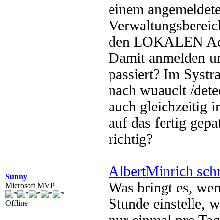
einem angemeldet
Verwaltungsbereich
den LOKALEN Adm
Damit anmelden un
passiert? Im Systr
nach wuauclt /dete
auch gleichzeitig i
auf das fertig gepa
richtig?
AlbertMinrich sch
Sunny
Was bringt es, wen
Microsoft MVP
Stunde einstelle, 
Offline