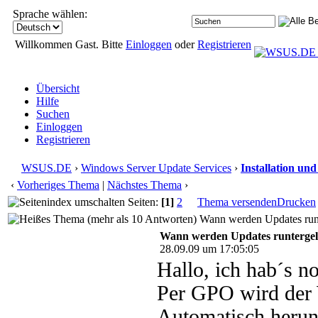
Sprache wählen:
Willkommen Gast. Bitte
Einloggen
oder
Registrieren
Übersicht
Hilfe
Suchen
Einloggen
Registrieren
WSUS.DE
›
Windows Server Update Services
›
Installation un
‹
Vorheriges Thema
|
Nächstes Thema
›
Seiten:
[1]
2
Thema versenden
Drucken
Wann werden Updates runte
Wann werden Updates runtergela
28.09.09 um 17:05:05
Hallo, ich hab´s n
Per GPO wird der 
Automatisch herunt