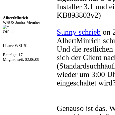
Installer 3.1 und 
KB893803v2)
AlbertMinrich
WSUS Junior Member
Sunny schrieb
on 2
Offline
AlbertMinrich sch
I Love WSUS!
Und die restlichen
Beiträge: 17
sich der Client na
Mitglied seit: 02.06.09
(Standardsuchhäufig
wieder um 3:00 U
eingeschaltet wird
Genauso ist das. W