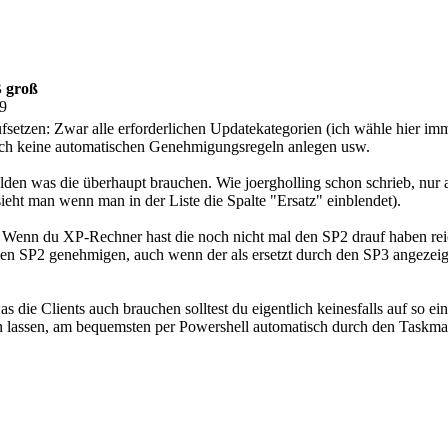
B groß
29
setzen: Zwar alle erforderlichen Updatekategorien (ich wähle hier imm
och keine automatischen Genehmigungsregeln anlegen usw.
lden was die überhaupt brauchen. Wie joergholling schon schrieb, nur 
sieht man wenn man in der Liste die Spalte "Ersatz" einblendet).
enn du XP-Rechner hast die noch nicht mal den SP2 drauf haben reich
h den SP2 genehmigen, auch wenn der als ersetzt durch den SP3 angezeig
s die Clients auch brauchen solltest du eigentlich keinesfalls auf s
n lassen, am bequemsten per Powershell automatisch durch den Taskma