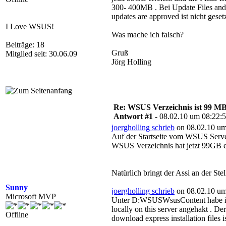
300- 400MB . Bei Update Files and L
updates are approved ist nicht gesetz
I Love WSUS!
Was mache ich falsch?
Beiträge: 18
Gruß
Mitglied seit: 30.06.09
Jörg Holling
Re: WSUS Verzeichnis ist 99 M
Antwort #1 -
08.02.10 um 08:22:
joergholling schrieb
on 08.02.10 um
Auf der Startseite vom WSUS Serve
WSUS Verzeichnis hat jetzt 99GB err
Natürlich bringt der Assi an der St
Sunny
joergholling schrieb
on 08.02.10 um
Microsoft MVP
Unter D:WSUSWsusContent habe ich 
locally on this server angehakt . D
Offline
download express installation files is