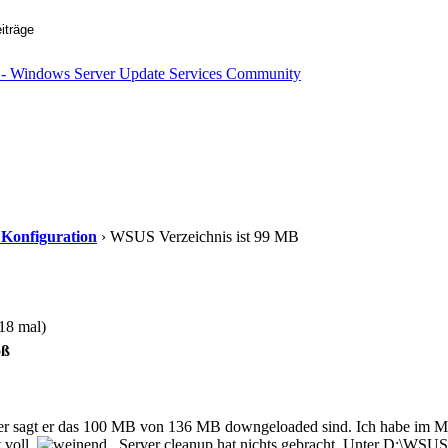
d Konfiguration
› WSUS Verzeichnis ist 99 MB
18 mal)
oß
r sagt er das 100 MB von 136 MB downgeloaded sind. Ich habe im Mo
st voll
. Server cleanup hat nichts gebracht. Unter D:\WSUS