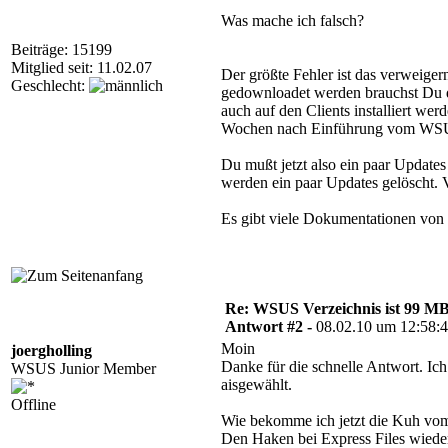
Was mache ich falsch?
Beiträge: 15199
Mitglied seit: 11.02.07
Der größte Fehler ist das verweige
Geschlecht:
gedownloadet werden brauchst Du di
auch auf den Clients installiert we
Wochen nach Einführung vom WS
Du mußt jetzt also ein paar Update
werden ein paar Updates gelöscht. V
Es gibt viele Dokumentationen vo
Re: WSUS Verzeichnis ist 99 M
Antwort #2 -
08.02.10 um 12:58:
Moin
joergholling
Danke für die schnelle Antwort. Ic
WSUS Junior Member
aisgewählt.
Offline
Wie bekomme ich jetzt die Kuh vo
Den Haken bei Express Files wieder