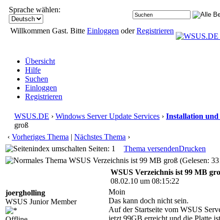
Sprache wählen:
Willkommen Gast. Bitte
Einloggen
oder
Registrieren
Übersicht
Hilfe
Suchen
Einloggen
Registrieren
WSUS.DE
›
Windows Server Update Services
›
Installation un
groß
‹
Vorheriges Thema
|
Nächstes Thema
›
Seiten: 1
Thema versenden
Drucken
WSUS Verzeichnis ist 99 MB groß (Gelesen: 33
WSUS Verzeichnis ist 99 MB gr
08.02.10 um 08:15:22
Moin
joergholling
Das kann doch nicht sein.
WSUS Junior Member
Auf der Startseite vom WSUS Serve
jetzt 99GB erreicht und die Platte i
Offline