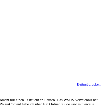
Beitrag drucken
ment nur einen Testclient an Laufen. Das WSUS Verzeichnis hat
\WsusContent habe ich über 100 Ordner 00, oe usw mit jeweils