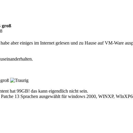
B groß
58
h habe aber einiges im Internet gelesen und zu Hause auf VM-Ware au
useinanderhalten.
 groß
nt hat 99GB! das kann eigendlich nicht sein.
urity Patche 13 Sprachen ausgewählt für windows 2000, WINXP, WInXP