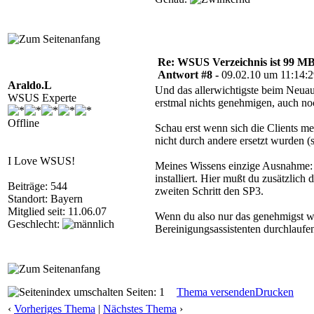
Re: WSUS Verzeichnis ist 99 M
Antwort #8 -
09.02.10 um 11:14:
Araldo.L
Und das allerwichtigste beim Neuauf
WSUS Experte
erstmal nichts genehmigen, auch n
Offline
Schau erst wenn sich die Clients me
nicht durch andere ersetzt wurden (
I Love WSUS!
Meines Wissens einzige Ausnahme: W
installiert. Hier mußt du zusätzlic
Beiträge: 544
zweiten Schritt den SP3.
Standort: Bayern
Mitglied seit: 11.06.07
Wenn du also nur das genehmigst wa
Geschlecht:
Bereinigungsassistenten durchlaufe
Seiten: 1
Thema versenden
Drucken
‹
Vorheriges Thema
|
Nächstes Thema
›