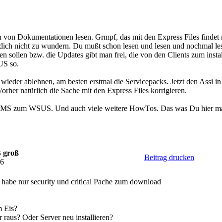
rn von Dokumentationen lesen. Grmpf, das mit den Express Files findet
ch nicht zu wundern. Du mußt schon lesen und lesen und nochmal lesen.
rden sollen bzw. die Updates gibt man frei, die von den Clients zum ins
US so.
s wieder ablehnen, am besten erstmal die Servicepacks. Jetzt den Assi 
orher natürlich die Sache mit den Express Files korrigieren.
n MS zum WSUS. Und auch viele weitere HowTos. Das was Du hier mac
B groß
Beitrag drucken
46
h habe nur security und critical Pache zum download
m Eis?
 raus? Oder Server neu installieren?