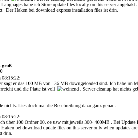
anguages habe ich Store update files locally on this server angehakt 
t . Der Haken bei download express installation files ist drin.
B groß
50
 08:15:22:
r sagt er das 100 MB von 136 MB downgeloaded sind. Ich habe im Mo
eicht und die Platte ist voll
. Server cleanup hat nichts ge
elle nichts. Lies doch mal die Beschreibung dazu ganz genau.
 08:15:22:
über 100 Ordner 00, oe usw mit jeweils 300- 400MB . Bei Update Fil
er Haken bei download update files on this server only when updates are
t drin.