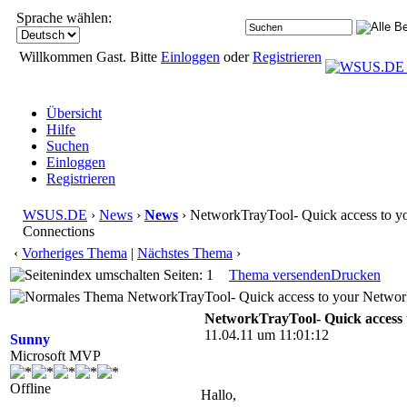
Sprache wählen:
Willkommen Gast. Bitte
Einloggen
oder
Registrieren
Übersicht
Hilfe
Suchen
Einloggen
Registrieren
WSUS.DE
›
News
›
News
› NetworkTrayTool- Quick access to y
Connections
‹
Vorheriges Thema
|
Nächstes Thema
›
Seiten: 1
Thema versenden
Drucken
NetworkTrayTool- Quick access to your Networ
NetworkTrayTool- Quick access 
11.04.11 um 11:01:12
Sunny
Microsoft MVP
Offline
Hallo,