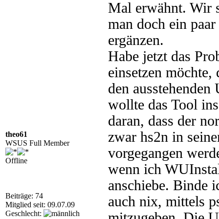
Mal erwähnt. Wir s
man doch ein paar
ergänzen.
Habe jetzt das Pro
einsetzen möchte, 
den ausstehenden U
wollte das Tool ins
daran, dass der no
zwar hs2n in seine
theo61
WSUS Full Member
vorgegangen werden
Offline
wenn ich WUInstal
anschiebe. Binde ic
Beiträge: 74
auch nix, mittels 
Mitglied seit: 09.07.09
Geschlecht:
mitzugeben. Die U