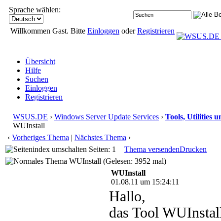
Sprache wählen:
Willkommen Gast. Bitte
Einloggen
oder
Registrieren
Übersicht
Hilfe
Suchen
Einloggen
Registrieren
WSUS.DE
›
Windows Server Update Services
›
Tools, Utilities
WUInstall
‹
Vorheriges Thema
|
Nächstes Thema
›
Seiten: 1
Thema versenden
Drucken
WUInstall (Gelesen: 3952 mal)
WUInstall
01.08.11 um 15:24:11
Hallo,
das Tool WUInstall