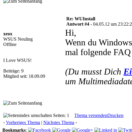
Re: WUInstall
Antwort #4 -
04.05.12 um 23:22:
Hi,
xeox
WSUS Neuling
Wenn du Windows 
Offline
mal folgende FAQ a
I Love WSUS!
(Du musst Dich
Ei
Beiträge: 9
Mitglied seit: 18.09.09
um Multimediadate
Seiten: 1
Thema versenden
Drucken
‹
Vorheriges Thema
|
Nächstes Thema
›
Bookmarks
: