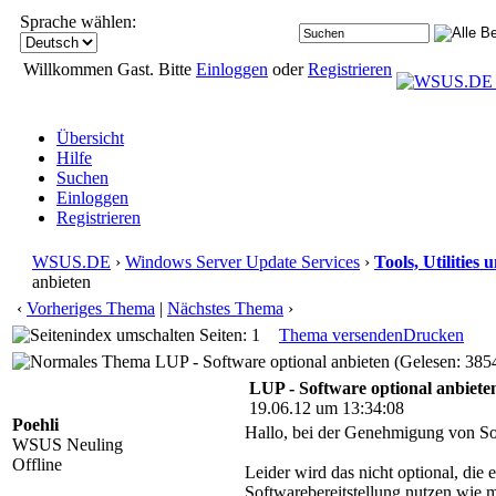
Sprache wählen:
Willkommen Gast. Bitte
Einloggen
oder
Registrieren
Übersicht
Hilfe
Suchen
Einloggen
Registrieren
WSUS.DE
›
Windows Server Update Services
›
Tools, Utilities
anbieten
‹
Vorheriges Thema
|
Nächstes Thema
›
Seiten: 1
Thema versenden
Drucken
LUP - Software optional anbieten (Gelesen: 385
LUP - Software optional anbiete
19.06.12 um 13:34:08
Poehli
Hallo, bei der Genehmigung von Sof
WSUS Neuling
Offline
Leider wird das nicht optional, die
Softwarebereitstellung nutzen wie 