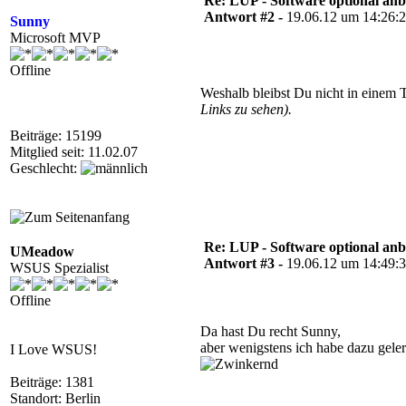
Re: LUP - Software optional anb
Antwort #2 -
19.06.12 um 14:26:
Sunny
Microsoft MVP
Offline
Weshalb bleibst Du nicht in einem 
Links zu sehen).
Beiträge: 15199
Mitglied seit: 11.02.07
Geschlecht:
Re: LUP - Software optional anb
UMeadow
Antwort #3 -
19.06.12 um 14:49:
WSUS Spezialist
Offline
Da hast Du recht Sunny,
aber wenigstens ich habe dazu gel
I Love WSUS!
Beiträge: 1381
Standort: Berlin