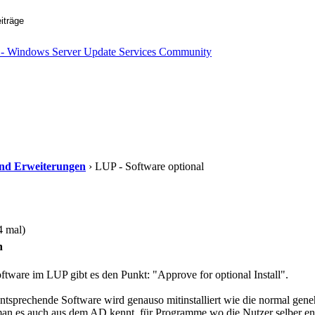
 und Erweiterungen
› LUP - Software optional
4 mal)
n
tware im LUP gibt es den Punkt: "Approve for optional Install".
 entsprechende Software wird genauso mitinstalliert wie die normal gen
man es auch aus dem AD kennt, für Programme wo die Nutzer selber ents