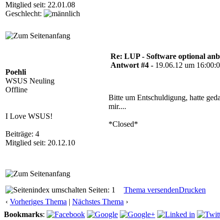
Mitglied seit: 22.01.08
Geschlecht:
Re: LUP - Software optional anb
Antwort #4 -
19.06.12 um 16:00:
Poehli
WSUS Neuling
Offline
Bitte um Entschuldigung, hatte ged
mir....
I Love WSUS!
*Closed*
Beiträge: 4
Mitglied seit: 20.12.10
Seiten: 1
Thema versenden
Drucken
‹
Vorheriges Thema
|
Nächstes Thema
›
Bookmarks
: