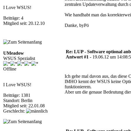
zentralen Updateverwaltung durc
I Love WSUS!
Wie handhabt man das korrekterwei
Beiträge: 4
Mitglied seit: 20.12.10
Danke, byPö
Re: LUP - Software optional anb
UMeadow
Antwort #1 -
19.06.12 um 14:08:
WSUS Spezialist
Offline
Ich gehe mal davon aus, das diese Op
IMHO kennt der WSUS keine Optione
I Love WSUS!
funktionierem.
Aber um die genaue Bedeutung dies
Beiträge: 1381
Standort: Berlin
Mitglied seit: 22.01.08
Geschlecht: